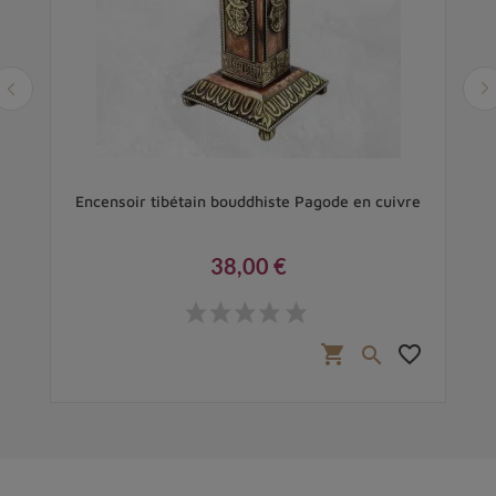
 et
Encensoir tibétain bouddhiste Pagode en cuivre
P
38,00 €
Prix
favorite_border
shopping_cart
favorite_border
