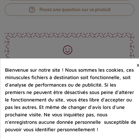
help_outline
Posez une question sur ce produit
Photos contractuelles. Vous recevrez ce que vous
voyez
Bienvenue sur notre site ! Nous sommes les cookies, ces
minuscules fichiers à destination soit fonctionnelle, soit
d'analyse de performances ou de publicité. Si les
Port offert dès 80 € d’achat en France métropolitaine.
premiers ne peuvent être désactivés sous peine d'altérer
100 € pour la Belgique
le fonctionnement du site, vous êtes libre d'accepter ou
pas les autres. Et même de changer d'avis lors d'une
Entreprise éco-responsable.
prochaine visite. Ne vous inquiétez pas, nous
Bijoux argent fabriqués sans émission de gaz
carbonique
n'enregistrons aucune donnée personnelle susceptible de
pouvoir vous identifier personnellement !