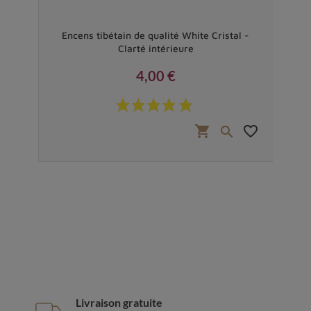
et
Encens tibétain de qualité White Cristal -
E
Clarté intérieure
4,00 €
Prix
favorite_border
shopping_cart
favorite_border


Livraison gratuite