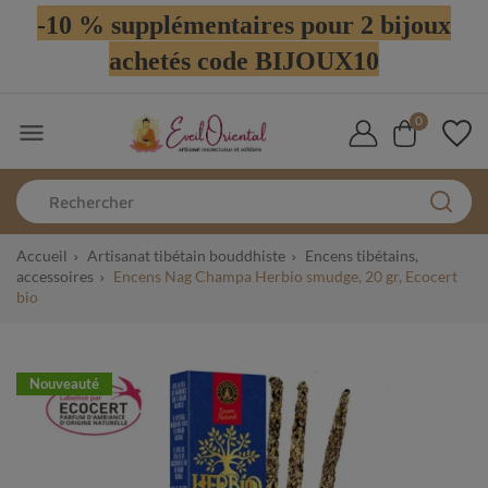
-10 % supplémentaires pour 2 bijoux
achetés code BIJOUX10
0

Accueil
Artisanat tibétain bouddhiste
Encens tibétains,
accessoires
Encens Nag Champa Herbio smudge, 20 gr, Ecocert
bio
Nouveauté