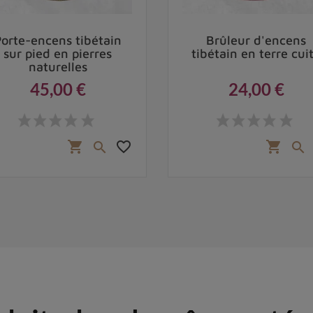
Porte-encens tibétain
Brûleur d'encens
sur pied en pierres
tibétain en terre cui
naturelles
45,00 €
24,00 €
Prix
Prix
favorite_border
shopping_cart
shopping_cart

