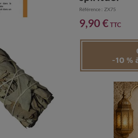
Référence :
ZX75
9,90 €
TTC
-10 % à