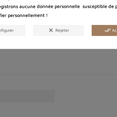
Entreprise 
egistrons aucune donnée personnelle susceptible de 
Bijoux arge
fier personnellement !
clear
done_all
Partager :
figurer
Rejeter
Ac