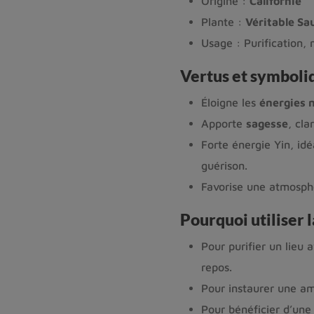
Origine :
Californie
Plante :
Véritable Sa
Usage : Purification, 
Vertus et symboli
Éloigne les
énergies 
Apporte
sagesse
, cl
Forte énergie Yin, id
guérison.
Favorise une atmosph
Pourquoi utiliser 
Pour purifier un lieu
repos.
Pour instaurer une a
Pour bénéficier d’une 