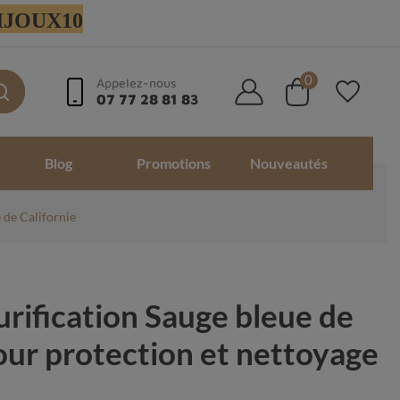
 BIJOUX10
0
Appelez-nous
07 77 28 81 83
Blog
Promotions
Nouveautés
 de Californie
rification Sauge bleue de
our protection et nettoyage