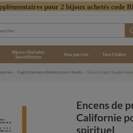
pplémentaires pour 2 bijoux achetés code
Bijoux tibetains
Nos pierres
Nos Châles
bouddhistes
ssoires
Fagot d’encens tibétain pour rituels
Encens fagot Sauge bleue
Encens de pu
Californie p
spirituel