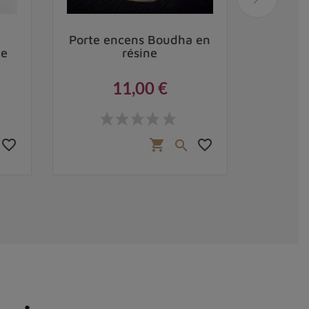
Porte encens Boudha en
Brû
te
résine
ti
11,00 €
Prix
favorite_border
favorite_border
shopping_cart
