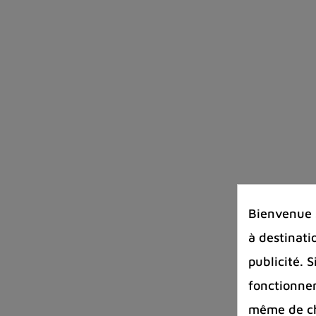
Bienvenue s
à destinati
publicité. 
fonctionnem
même de cha