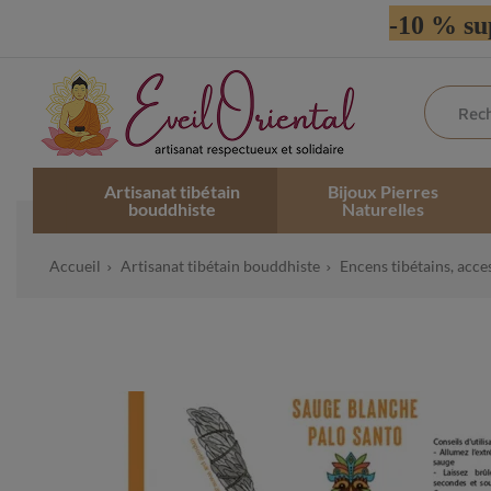
-10 % su
Artisanat tibétain
Bijoux Pierres
bouddhiste
Naturelles
Accueil
Artisanat tibétain bouddhiste
Encens tibétains, acce