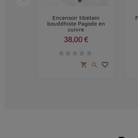
ibétain
Encensoir tibétain
uivre et
bouddhiste Pagode en
cuivre
38,00 €
Prix
,00 €
favorite_border
favorite_border
shopping_cart

