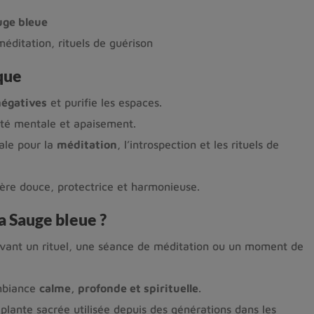
uge bleue
méditation, rituels de guérison
que
négatives
et purifie les espaces.
arté mentale et apaisement.
éale pour la
méditation
, l’introspection et les rituels de
ère douce, protectrice et harmonieuse.
la Sauge bleue ?
 avant un rituel, une séance de méditation ou un moment de
mbiance
calme, profonde et spirituelle
.
plante sacrée utilisée depuis des générations dans les