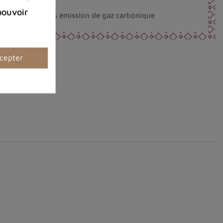
éco-responsable.
pouvoir
nt fabriqués sans émission de gaz carbonique
cepter