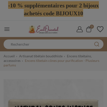
-10 % supplémentaires pour 2 bijoux
achetés code BIJOUX10
0

Accueil
Artisanat tibétain bouddhiste
Encens tibétains,
accessoires
Encens tibetain cônes pour purification - Plusieurs
parfums