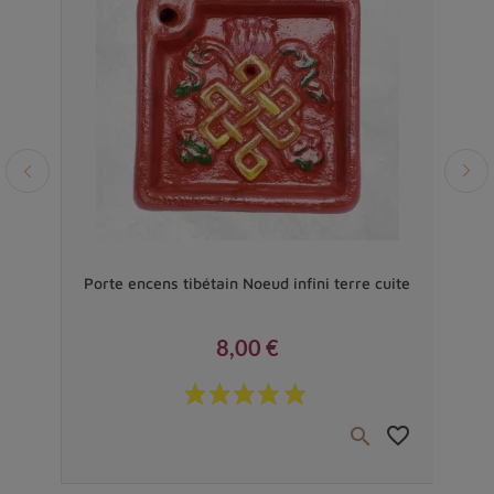
Vendu
tion
Porte encens tibétain Noeud infini terre cuite
P
8,00 €
Prix
favorite_border
favorite_border

