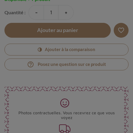
-
+
Quantité :
favorite_border
Ajouter au panier
Ajouter à la comparaison
help_outline
Posez une question sur ce produit
Photos contractuelles. Vous recevrez ce que vous
voyez