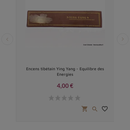
l -
Encens tibétain Ying Yang - Equilibre des
Enc
Energies
4,00 €
Prix
favorite_border
shopping_cart
favorite_border

