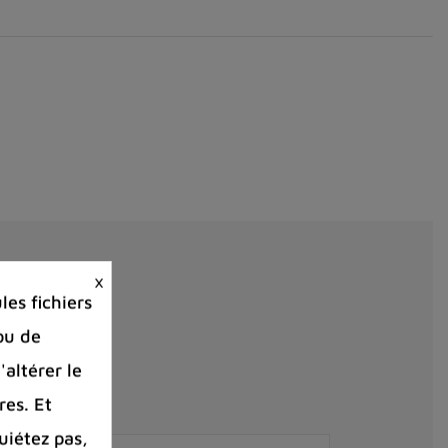
×
es fichiers
ou de
'altérer le
res. Et
uiétez pas,