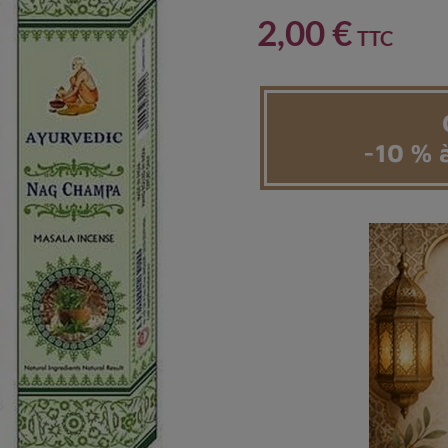
2,00 €
TTC
-10 % à