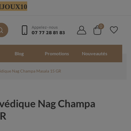
 BIJOUX10
0
Appelez-nous
07 77 28 81 83
Blog
Promotions
Nouveautés
édique Nag Champa Masala 15 GR
rvédique Nag Champa
GR