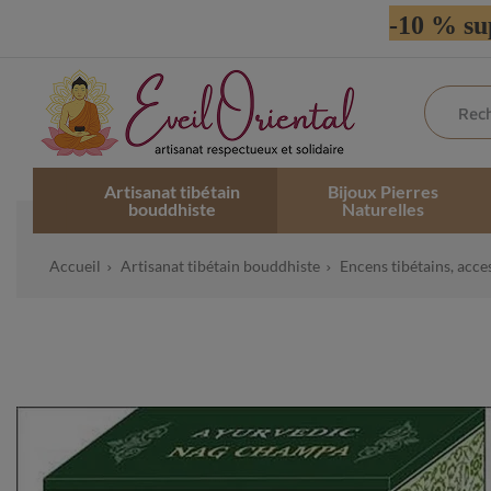
-10 % su
Artisanat tibétain
Bijoux Pierres
bouddhiste
Naturelles
Accueil
Artisanat tibétain bouddhiste
Encens tibétains, acce