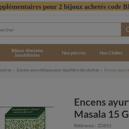
pplémentaires pour 2 bijoux achetés code
Bijoux tibetains
Nos pierres
Nos Châles
bouddhistes
ssoires
Encens ayurvédique pour équilibre des doshas
Encens ayurv
Encens ayu
Masala 15 
Référence :
ZD815