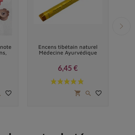
 note
Encens tibétain naturel
Enc
ns,
Médecine Ayurvédique
6,45 €
Prix
favorite_border
favorite_border
shopping_cart

