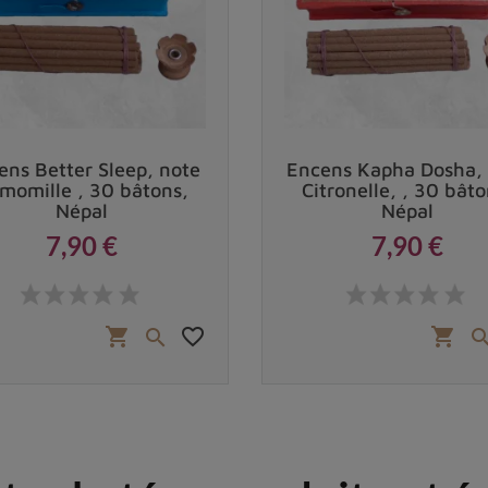
ens Better Sleep, note
Encens Kapha Dosha,
momille , 30 bâtons,
Citronelle, , 30 bâto
Népal
Népal
7,90 €
7,90 €
Prix
Prix
favorite_border
shopping_cart
shopping_cart
