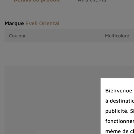
Marque
Eveil Oriental
Couleur
Multicolore
Bienvenue s
à destinati
publicité. 
fonctionnem
même de cha