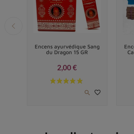
Vendu
 note
Encens ayurvédique Sang
Enc
ns,
du Dragon 15 GR
Ca
2,00 €
Prix
 €
favorite_border
favorite_border

