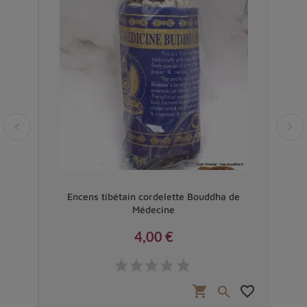
ue
Encens tibétain cordelette Bouddha de
Enc
Médecine
4,00 €
Prix
favorite_border
shopping_cart
favorite_border

