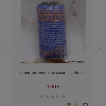
Bliss
Encens cordelette Palo Santo - Purification
4,00 €
Prix
favorite_border
shopping_cart
favorite_border

