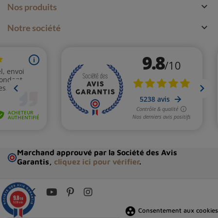

Nos produits

Notre société
Marchand approuvé par la Société des Avis
Garantis,
cliquez ici pour vérifier
.
9.8
/10
5238 avis
group_work
Consentement aux cookies