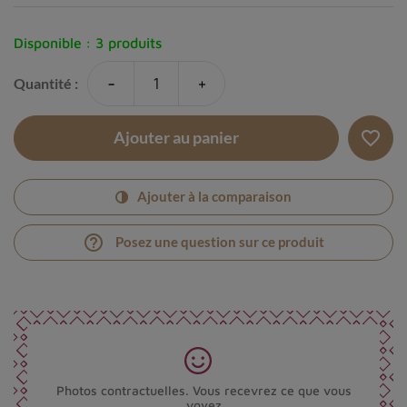
Disponible :
3 produits
-
+
Quantité :
favorite_border
Ajouter au panier
Ajouter à la comparaison
help_outline
Posez une question sur ce produit
Photos contractuelles. Vous recevrez ce que vous
voyez