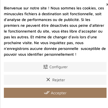
Vous aimerez aussi
Bienvenue sur notre site ! Nous sommes les cookies, ces
minuscules fichiers à destination soit fonctionnelle, soit
d'analyse de performances ou de publicité. Si les
premiers ne peuvent être désactivés sous peine d'altérer
le fonctionnement du site, vous êtes libre d'accepter ou
pas les autres. Et même de changer d'avis lors d'une
prochaine visite. Ne vous inquiétez pas, nous
n'enregistrons aucune donnée personnelle susceptible de
pouvoir vous identifier personnellement !
tune
Configurer
clear
Rejeter
done_all
Accepter
 et
Encensoir tibétain bouddhiste Pagode en cuivre