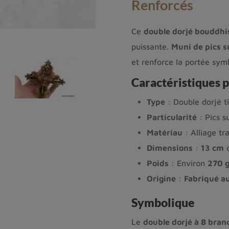
Renforcés
Ce
double dorjé bouddhi
puissante.
Muni de pics 
et renforce la portée symb
Caractéristiques p
Type
: Double dorjé t
Particularité
: Pics s
Matériau
: Alliage tr
Dimensions
:
13 cm
d
Poids
: Environ
270 
Origine
:
Fabriqué a
Symbolique
Le
double dorjé à 8 bran