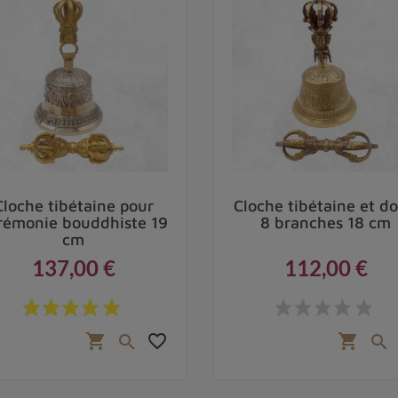
Cloche tibétaine pour
Cloche tibétaine et do
rémonie bouddhiste 19
8 branches 18 cm
cm
137,00 €
112,00 €
Prix
Prix
favorite_border
shopping_cart
shopping_cart

