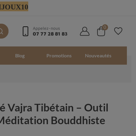
 BIJOUX10
0
Appelez-nous
07 77 28 81 83
Blog
Promotions
Nouveautés
 Vajra Tibétain – Outil
Méditation Bouddhiste