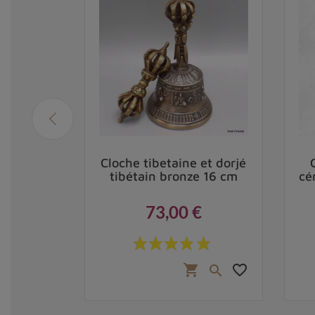
e Haute
Cloche tibetaine et dorjé
ze 17 cm
tibétain bronze 16 cm
cé
73,00 €
Prix
,00 €
favorite_border
favorite_border
shopping_cart

