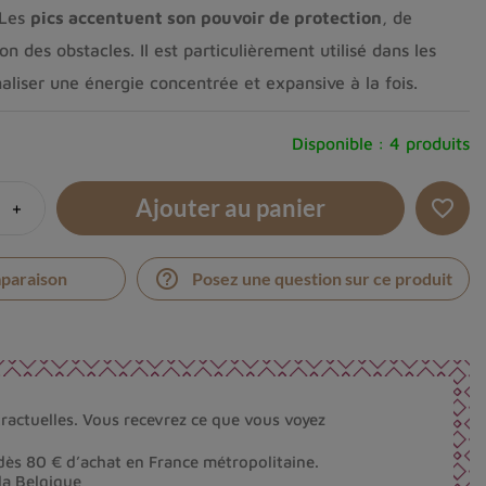
 Les
pics accentuent son pouvoir de protection
, de
ion des obstacles. Il est particulièrement utilisé dans les
naliser une énergie concentrée et expansive à la fois.
Disponible :
4 produits
Ajouter au panier
+
favorite_border
help_outline
mparaison
Posez une question sur ce produit
ractuelles. Vous recevrez ce que vous voyez
dès 80 € d’achat en France métropolitaine.
la Belgique