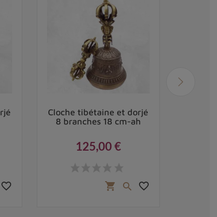
rjé
Cloche tibétaine et dorjé
Cloc
8 branches 18 cm-ah
bronz
d
125,00 €
Prix
favorite_border
favorite_border
shopping_cart
