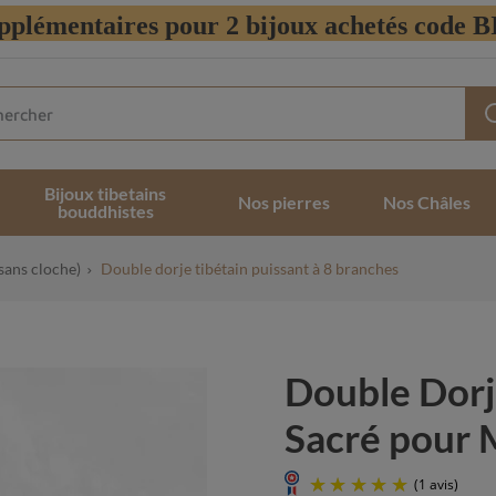
pplémentaires pour 2 bijoux achetés code
Bijoux tibetains
Nos pierres
Nos Châles
bouddhistes
sans cloche)
Double dorje tibétain puissant à 8 branches
Double Dorjé
Sacré pour 