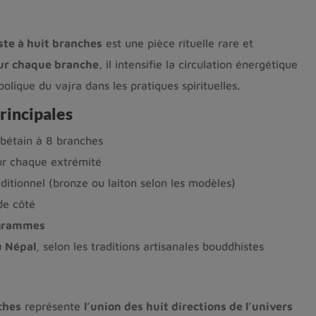
ste à huit branches
est une pièce rituelle rare et
sur chaque branche
, il intensifie la circulation énergétique
olique du vajra dans les pratiques spirituelles.
rincipales
ibétain à 8 branches
ur chaque extrémité
aditionnel (bronze ou laiton selon les modèles)
e côté
grammes
u Népal
, selon les traditions artisanales bouddhistes
ches
représente
l’union des huit directions de l’univers