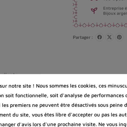
Entreprise 
Bijoux arge
Partager :
 clients
ur notre site ! Nous sommes les cookies, ces minuscul
on soit fonctionnelle, soit d'analyse de performances 
krit, est un symbole important et un instrument ritue
Si les premiers ne peuvent être désactivés sous peine d
l a donné son nom. Le dorjé tibétain représente l’inde
ent du site, vous êtes libre d'accepter ou pas les aut
étruit l’ignorance. Lors de rituels tibétains bouddhis
minin, le ying et le yang, l’action efficace, la compa
nger d'avis lors d'une prochaine visite. Ne vous inq