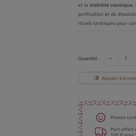
et la
stabilité cosmique
.
purification et de dissolut
rituels tantriques pour ca
-
Quantité :
Ajouter à la co
Photos cont
Port offert 
100 € pour 