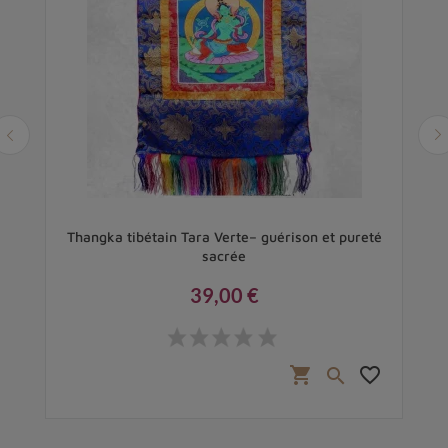
Thangka tibétain Tara Verte– guérison et pureté
sacrée
39,00 €
Prix
favorite_border
shopping_cart
favorite_border
