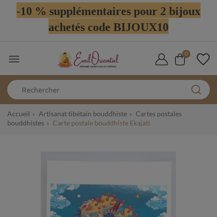
-10 % supplémentaires pour 2 bijoux
achetés code BIJOUX10
0

Accueil
Artisanat tibétain bouddhiste
Cartes postales
bouddhistes
Carte postale bouddhiste Ekajati