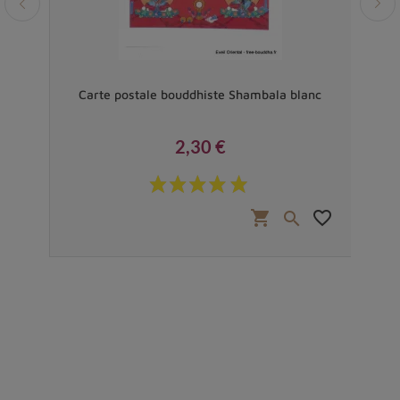
E
Carte postale bouddhiste Shambala blanc
2,30 €
Prix
favorite_border
shopping_cart
favorite_border

