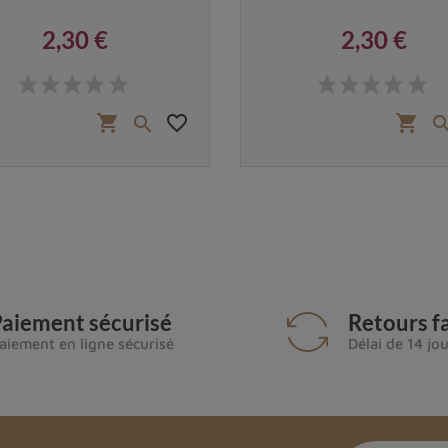
2,30 €
2,30 €
Prix
Prix
favorite_border
shopping_cart
shopping_cart

aiement sécurisé
Retours fa
aiement en ligne sécurisé
Délai de 14 jo