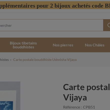
pplémentaires pour 2 bijoux achetés code
Bijoux tibetains
Nos pierres
Nos Châles
bouddhistes
histes
Carte postale bouddhiste Ushnisha Vijaya
Carte posta
Vijaya
Référence :
CPB51