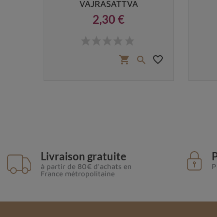
VAJRASATTVA
2,30 €
Prix
 €
favorite_border
favorite_border
shopping_cart


Livraison gratuite
P
à partir de 80€ d'achats en
P
France métropolitaine