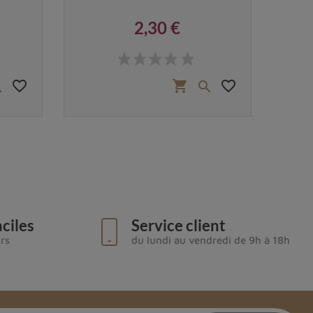
2,30 €
Prix
favorite_border
favorite_border
shopping_cart


ciles
Service client
urs
du lundi au vendredi de 9h à 18h