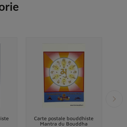
orie
iste
Carte postale bouddhiste
Car
Mantra du Bouddha
T