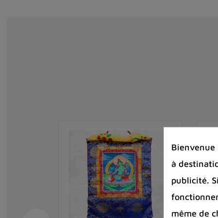
Bienvenue s
à destinati
publicité. 
fonctionnem
même de cha