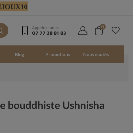
 BIJOUX10
0
Appelez-nous
07 77 28 81 83
Blog
Promotions
Nouveautés
le bouddhiste Ushnisha