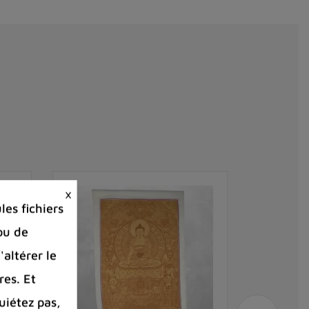
×
es fichiers
ou de
'altérer le
res. Et
uiétez pas,