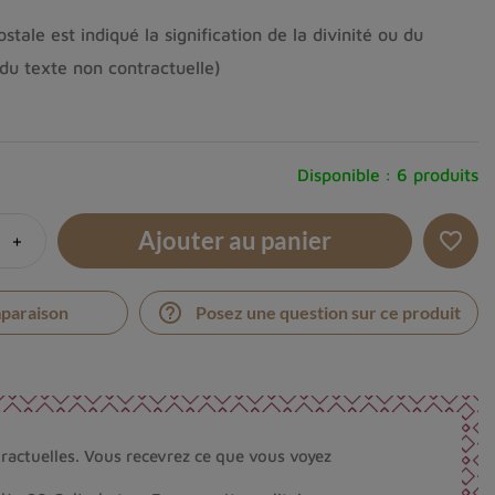
tale est indiqué la signification de la divinité ou du
du texte non contractuelle)
Disponible :
6 produits
Ajouter au panier
+
favorite_border
help_outline
mparaison
Posez une question sur ce produit
ractuelles. Vous recevrez ce que vous voyez