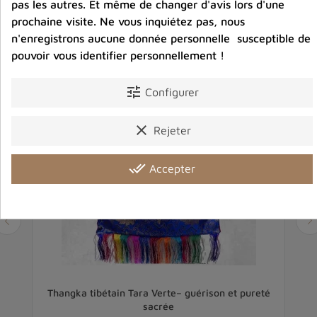
pas les autres. Et même de changer d'avis lors d'une
Vous aimerez aussi
prochaine visite. Ne vous inquiétez pas, nous
n'enregistrons aucune donnée personnelle susceptible de
pouvoir vous identifier personnellement !
tune
Configurer
clear
Rejeter
done_all
Accepter
Thangka tibétain Tara Verte– guérison et pureté
sacrée