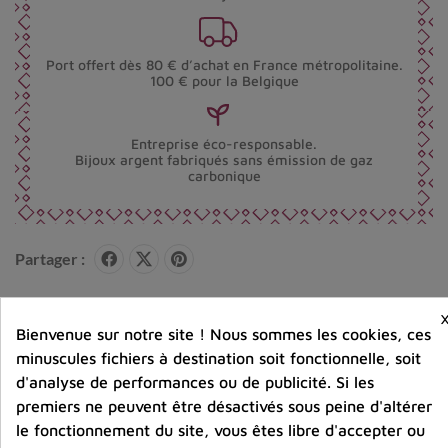
Port offert dès 80 € d’achat en France métropolitaine.
100 € pour la Belgique
Entreprise éco-responsable.
Bijoux argent fabriqués sans émission de gaz
carbonique
Partager :
Bienvenue sur notre site ! Nous sommes les cookies, ces
Avis clients
minuscules fichiers à destination soit fonctionnelle, soit
d'analyse de performances ou de publicité. Si les
premiers ne peuvent être désactivés sous peine d'altérer
le fonctionnement du site, vous êtes libre d'accepter ou