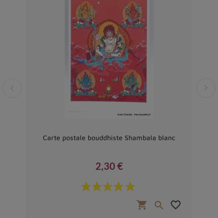
E
Carte postale bouddhiste Shambala blanc
2,30 €
Prix
favorite_border
shopping_cart
favorite_border

