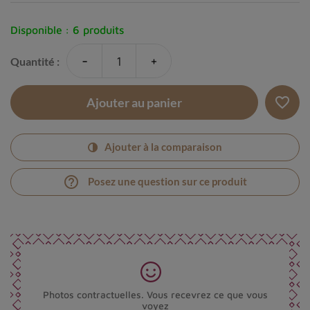
Disponible :
6 produits
-
+
Quantité :
favorite_border
Ajouter au panier
Ajouter à la comparaison
help_outline
Posez une question sur ce produit
Photos contractuelles. Vous recevrez ce que vous
voyez