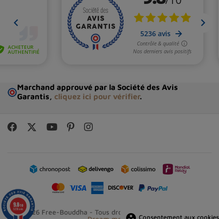
Marchand approuvé par la Société des Avis
Garantis,
cliquez ici pour vérifier
.
9.8
/10
5236 avis
© 2026 Free-Bouddha - Tous droits réservés - Réalisation
group_work
Consentement aux cookies
Dream me up