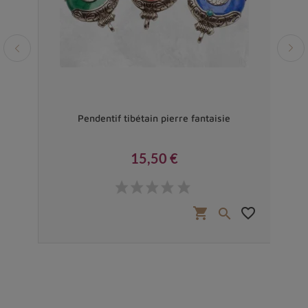
Pendentif tibétain pierre fantaisie
Pen
15,50 €
Prix
favorite_border
shopping_cart
favorite_border

