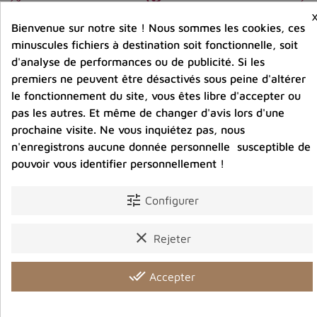
Entreprise éco-responsable.
Bienvenue sur notre site ! Nous sommes les cookies, ces
Bijoux argent fabriqués sans émission de gaz
minuscules fichiers à destination soit fonctionnelle, soit
carbonique
d'analyse de performances ou de publicité. Si les
premiers ne peuvent être désactivés sous peine d'altérer
le fonctionnement du site, vous êtes libre d'accepter ou
Partager :
pas les autres. Et même de changer d'avis lors d'une
prochaine visite. Ne vous inquiétez pas, nous
n'enregistrons aucune donnée personnelle susceptible de
Détails du produit
Avis clients
pouvoir vous identifier personnellement !
tune
Configurer
clear
Rejeter
Vous aimerez aussi
done_all
Accepter