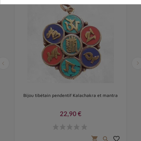
Bijou tibétain pendentif Kalachakra et mantra
22,90 €
Prix
favorite_border
shopping_cart
favorite_border
