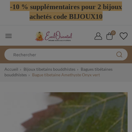
-10 % supplémentaires pour 2 bijoux
achetés code BIJOUX10
0

Accueil
Bijoux tibetains bouddhistes
Bagues tibétaines
bouddhistes
Bague tibetaine Amethyste Onyx vert