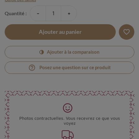
-
+
Quantité :
favorite_border
Ajouter au panier
Ajouter à la comparaison
help_outline
Posez une question sur ce produit
Photos contractuelles. Vous recevrez ce que vous
voyez