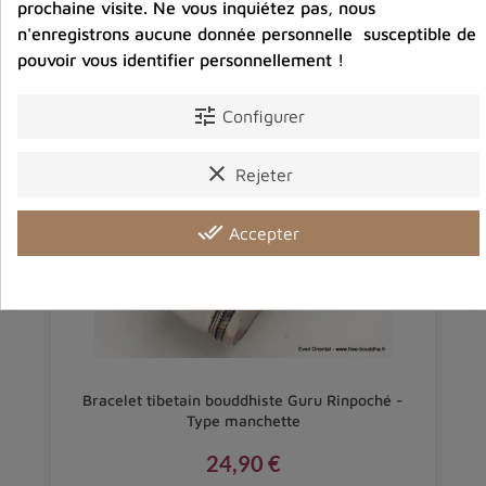
prochaine visite. Ne vous inquiétez pas, nous
n'enregistrons aucune donnée personnelle susceptible de
pouvoir vous identifier personnellement !
tune
Configurer
clear
Rejeter
done_all
Accepter
Bracelet tibetain bouddhiste Guru Rinpoché -
B
Type manchette
24,90 €