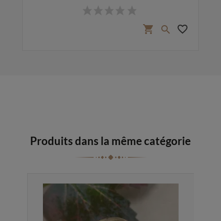
Prix
favorite_border
shopping_cart
favorite_border

Produits dans la même catégorie