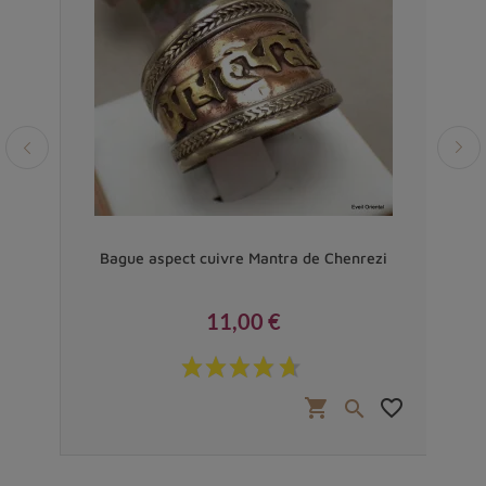
e
Bague aspect cuivre Mantra de Chenrezi
Bagu
11,00 €
Prix
favorite_border
shopping_cart
favorite_border

