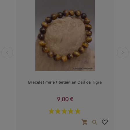
Bracelet mala tibétain en Oeil de Tigre
Ence
9,00 €
Prix
favorite_border
shopping_cart
favorite_border

