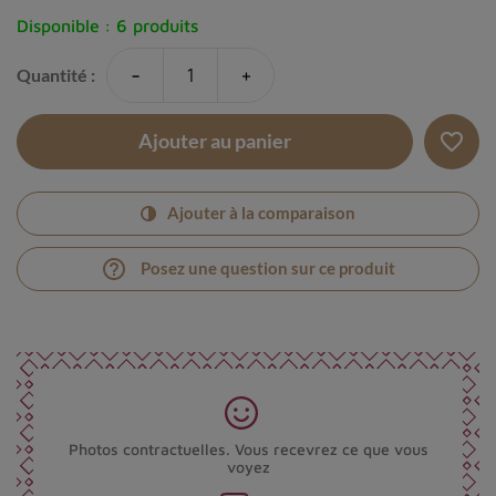
Disponible :
6 produits
-
+
Quantité :
favorite_border
Ajouter au panier
Ajouter à la comparaison
help_outline
Posez une question sur ce produit
Photos contractuelles. Vous recevrez ce que vous
voyez