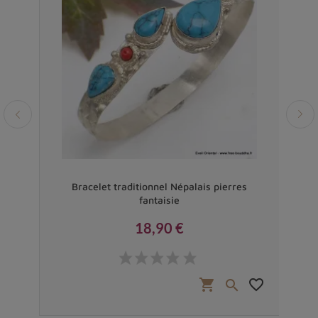
on
Bracelet traditionnel Népalais pierres
Brac
fantaisie
18,90 €
Prix
favorite_border
shopping_cart
favorite_border

