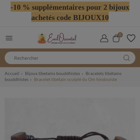
-10 % supplémentaires pour 2 bijoux
achetés code BIJOUX10
0

Accueil
Bijoux tibetains bouddhistes
Bracelets tibétains
bouddhistes
Bracelet tibétain sculpté du Om hindouiste