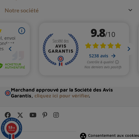

Notre société
Marchand approuvé par la Société des Avis
Garantis,
cliquez ici pour vérifier
.
9.8
/10
5238 avis
group_work
Consentement aux cookies