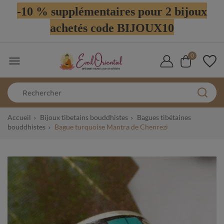
-10 % supplémentaires pour 2 bijoux
achetés code BIJOUX10
0

Accueil
Bijoux tibetains bouddhistes
Bagues tibétaines
bouddhistes
Bague turquoise Mantra de Chenrezi