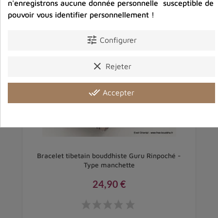
n'enregistrons aucune donnée personnelle susceptible de
pouvoir vous identifier personnellement !
tune
Configurer
clear
Rejeter
done_all
Accepter
Bracelet tibetain bouddhiste Guru Rinpoché -
B
Type manchette
24,90 €
Prix