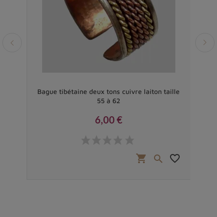
le
Bague tibétaine deux tons cuivre laiton taille
55 à 62
6,00 €
Prix
favorite_border
shopping_cart
favorite_border

