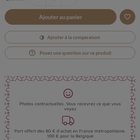
favorite_border
Ajouter au panier
Ajouter à la comparaison
help_outline
Posez une question sur ce produit
Photos contractuelles. Vous recevrez ce que vous
voyez
Port offert dès 80 € d’achat en France métropolitaine.
100 € pour la Belgique