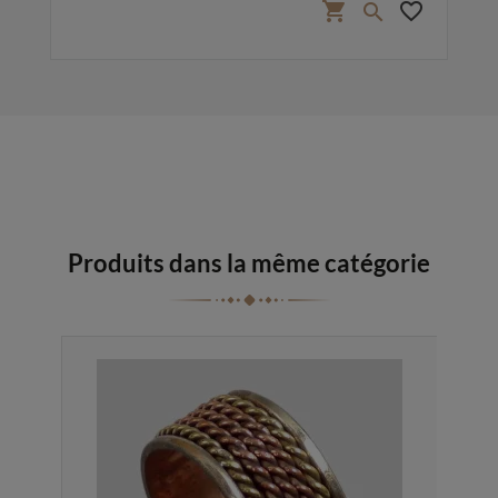
favorite_border
shopping_cart
favorite_border

Produits dans la même catégorie