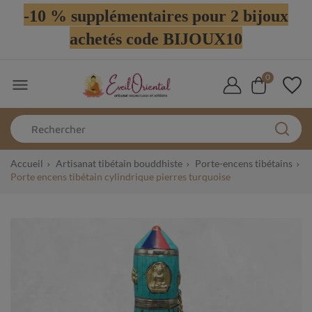
-10 % supplémentaires pour 2 bijoux
achetés code BIJOUX10
0

Accueil
Artisanat tibétain bouddhiste
Porte-encens tibétains
Porte encens tibétain cylindrique pierres turquoise