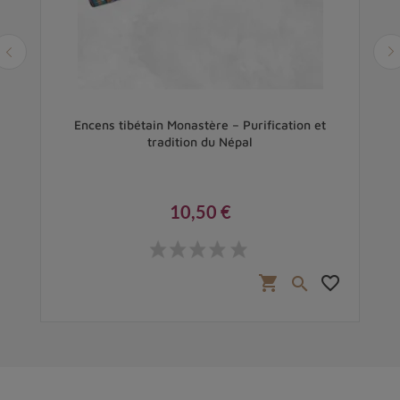
Encens tibétain Monastère – Purification et
tradition du Népal
10,50 €
Prix
favorite_border
shopping_cart
favorite_border
