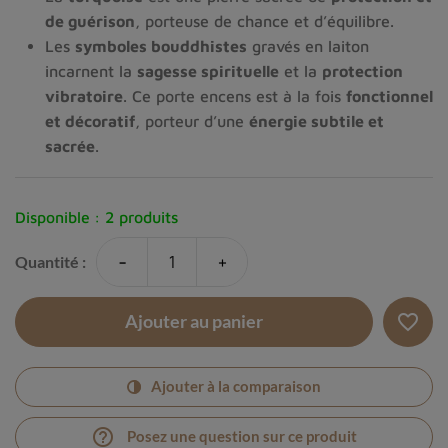
de guérison
, porteuse de chance et d’équilibre.
Les
symboles bouddhistes
gravés en laiton
incarnent la
sagesse spirituelle
et la
protection
vibratoire
. Ce porte encens est à la fois
fonctionnel
et décoratif
, porteur d’une
énergie subtile et
sacrée
.
Disponible :
2 produits
-
+
Quantité :
favorite_border
Ajouter au panier
Ajouter à la comparaison
help_outline
Posez une question sur ce produit