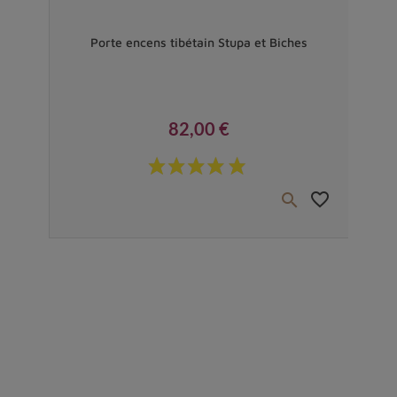
Vendu
i de
Porte encens tibétain Stupa et Biches
Por
82,00 €
Prix
favorite_border
favorite_border

