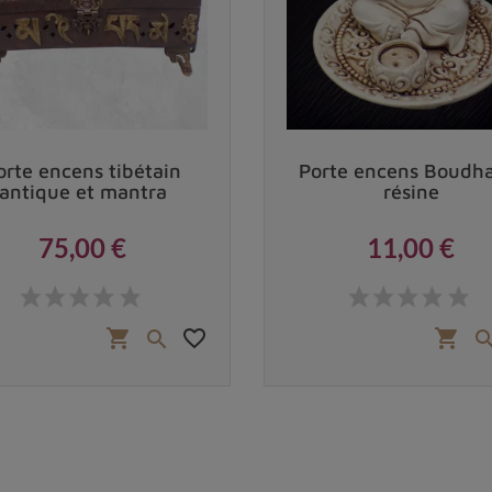
orte encens tibétain
Porte encens Boudh
antique et mantra
résine
75,00 €
11,00 €
Prix
Prix
favorite_border
shopping_cart
shopping_cart
