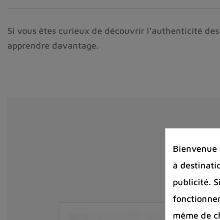
Si vous êtes curieux de découvrir l'authenticité des
apprendre davantage.
Bienvenue s
à destinati
publicité. 
fonctionnem
même de cha