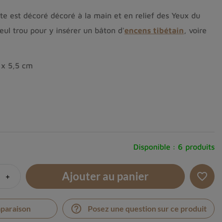
e est décoré décoré à la main et en relief des Yeux du
eul trou pour y insérer un bâton d'
encens tibétain
, voire
 x 5,5 cm
Disponible :
6 produits
Ajouter au panier
+
favorite_border
help_outline
mparaison
Posez une question sur ce produit