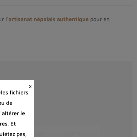
r l'
artisanat népalais authentique
pour en
×
es fichiers
ou de
'altérer le
res. Et
uiétez pas,