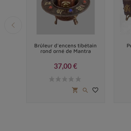
étain
Brûleur d'encens tibétain
P
ieux
rond orné de Mantra
37,00 €
Prix
 €
favorite_border
favorite_border
shopping_cart

