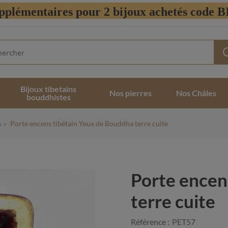
pplémentaires pour 2 bijoux achetés code
Bijoux tibetains
Nos pierres
Nos Châles
bouddhistes
s
Porte encens tibétain Yeux de Bouddha terre cuite
Porte encen
terre cuite
Référence :
PET57