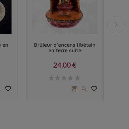
a en
Brûleur d'encens tibétain
Por
en terre cuite
24,00 €
Prix
favorite_border
favorite_border
shopping_cart

