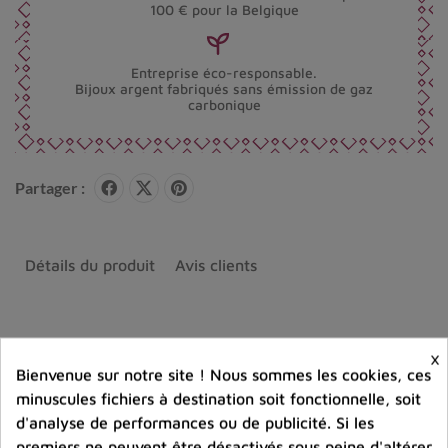
100 € pour la Belgique
Entreprise éco-responsable.
Bijoux argent fabriqués sans émission de gaz
carbonique
Partager :
Détails du produit
Avis clients
×
Bienvenue sur notre site ! Nous sommes les cookies, ces
Produits dans la même catégorie
minuscules fichiers à destination soit fonctionnelle, soit
d'analyse de performances ou de publicité. Si les
premiers ne peuvent être désactivés sous peine d'altérer