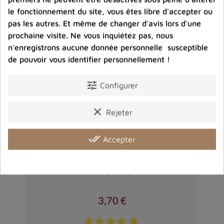
le fonctionnement du site, vous êtes libre d'accepter ou
pas les autres. Et même de changer d'avis lors d'une
prochaine visite. Ne vous inquiétez pas, nous
n'enregistrons aucune donnée personnelle susceptible
de pouvoir vous identifier personnellement !
tune
Configurer
clear
Rejeter
done_all
Accepter
 x 7
Pochette tibétaine pour bijoux 12 x 10 cm
Po
3,70 €
Prix