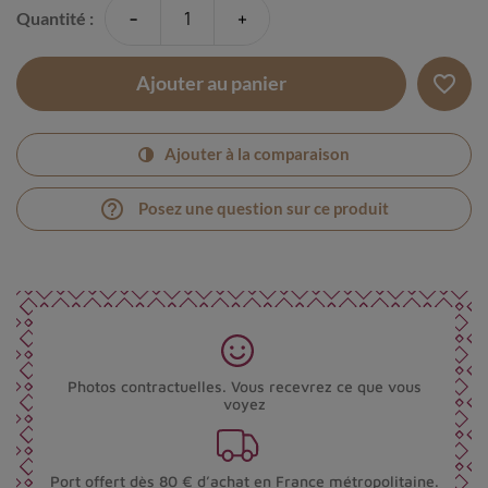
-
+
Quantité :
favorite_border
Ajouter au panier
Ajouter à la comparaison
help_outline
Posez une question sur ce produit
Photos contractuelles. Vous recevrez ce que vous
voyez
Port offert dès 80 € d’achat en France métropolitaine.