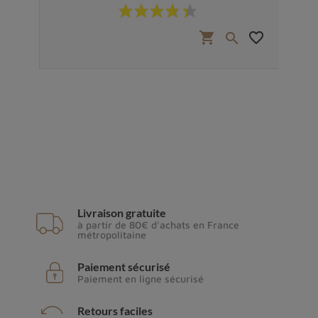
Prix
favorite_border
shopping_cart
favorite_border


Livraison gratuite
à partir de 80€ d'achats en France
métropolitaine
Paiement sécurisé
Paiement en ligne sécurisé
Retours faciles