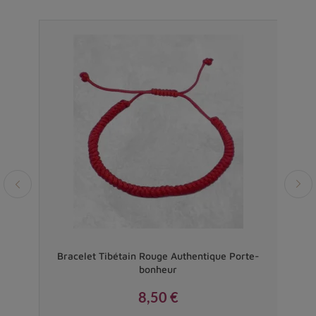
uli
Bracelet Tibétain Rouge Authentique Porte-
Pet
bonheur
8,50 €