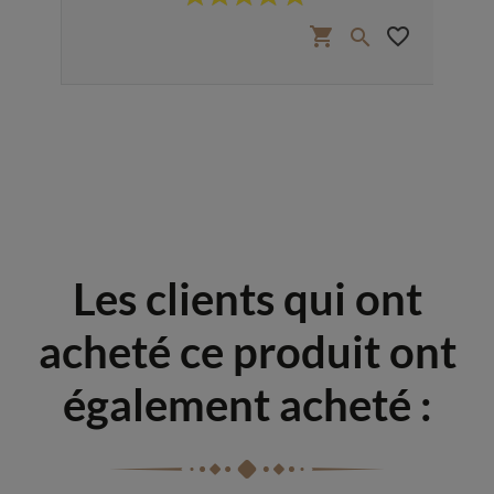
favorite_border
shopping_cart
favorite_border


Les clients qui ont
acheté ce produit ont
également acheté :