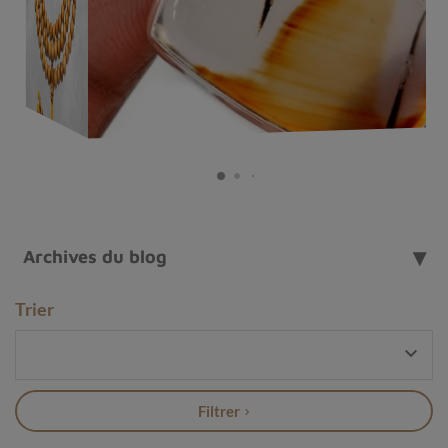
doux
, propice à la
reconnexion à soi
et à la diffusion
d’
ondes positives
.
À la croisée de l’
esthétique naturelle
et du
soin
vibratoire
, la
tourmaline rose
s’impose comme un
allié
précieux
pour celles et ceux qui souhaitent porter un
bijou porteur de sens
, capable de soutenir l’
équilibre
émotionnel
tout en ajoutant une
note lumineuse
à leur
univers personnel.
Archives du blog
Trier

Filtrer