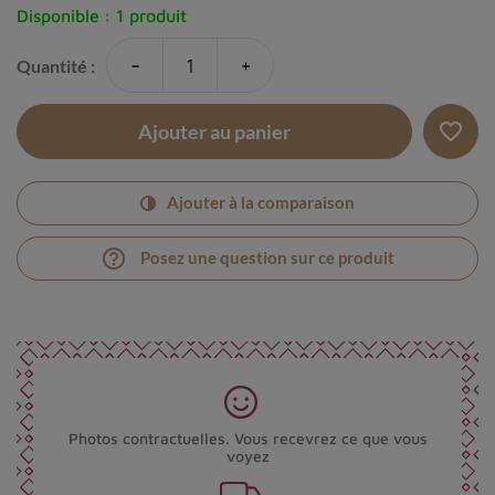
Disponible :
1 produit
-
+
Quantité :
favorite_border
Ajouter au panier
Ajouter à la comparaison
help_outline
Posez une question sur ce produit
Photos contractuelles. Vous recevrez ce que vous
voyez