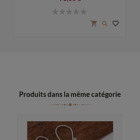
Prix
favorite_border
shopping_cart
favorite_border

Produits dans la même catégorie