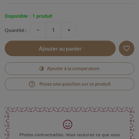
Disponible :
1 produit
-
+
Quantité :
favorite_border
Ajouter au panier
Ajouter à la comparaison
help_outline
Posez une question sur ce produit
Photos contractuelles. Vous recevrez ce que vous