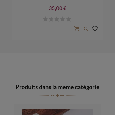
35,00 €
Prix
favorite_border
shopping_cart
favorite_border

Produits dans la même catégorie