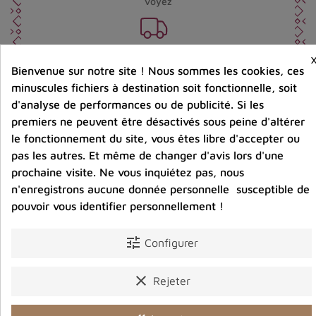
voyez
Port offert dès 80 € d’achat en France métropolitaine.
100 € pour la Belgique
Bienvenue sur notre site ! Nous sommes les cookies, ces
minuscules fichiers à destination soit fonctionnelle, soit
d'analyse de performances ou de publicité. Si les
Entreprise éco-responsable.
Bijoux argent fabriqués sans émission de gaz
premiers ne peuvent être désactivés sous peine d'altérer
carbonique
le fonctionnement du site, vous êtes libre d'accepter ou
pas les autres. Et même de changer d'avis lors d'une
prochaine visite. Ne vous inquiétez pas, nous
Partager :
n'enregistrons aucune donnée personnelle susceptible de
pouvoir vous identifier personnellement !
tune
Description
Détails du produit
Avis clients
Configurer
clear
Rejeter