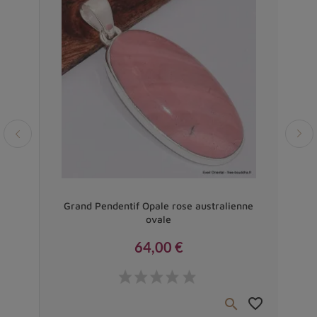
Vendu
tage
Grand Pendentif Opale rose australienne
ovale
64,00 €
Prix
favorite_border
favorite_border

