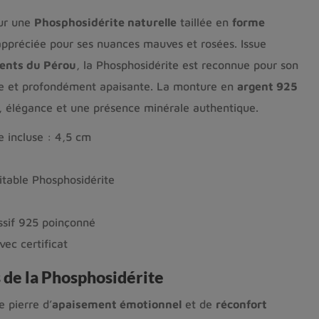
eur une
Phosphosidérite naturelle
taillée en
forme
 appréciée pour ses nuances mauves et rosées. Issue
ents du Pérou
, la Phosphosidérite est reconnue pour son
nte et profondément apaisante. La monture en
argent 925
é, élégance et une présence minérale authentique.
e incluse : 4,5 cm
itable Phosphosidérite
sif 925 poinçonné
vec certificat
s de la Phosphosidérite
 pierre d’
apaisement émotionnel
et de
réconfort