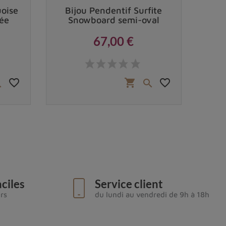
uoise
Bijou Pendentif Surfite
Pen
ée
Snowboard semi-oval
A
67,00 €
Prix
favorite_border
favorite_border
shopping_cart


ciles
Service client
urs
du lundi au vendredi de 9h à 18h