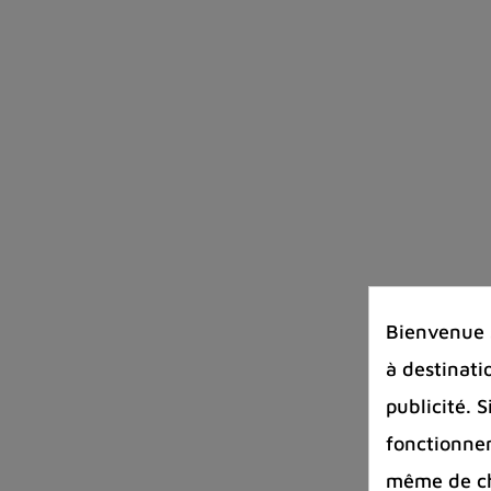
Bienvenue s
à destinati
publicité. 
fonctionnem
même de cha