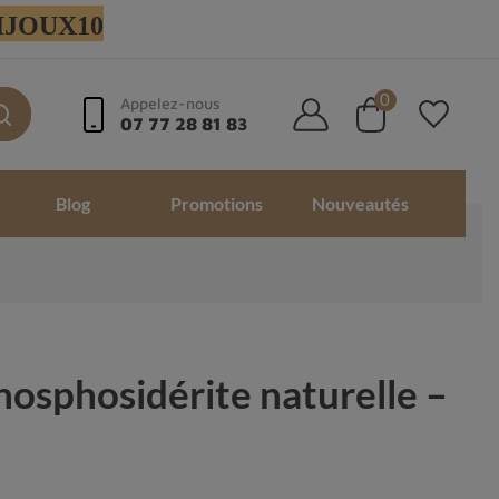
 BIJOUX10
0
Appelez-nous
07 77 28 81 83
Blog
Promotions
Nouveautés
hosphosidérite naturelle –