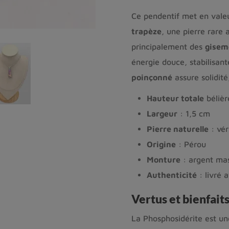
Ce pendentif met en val
trapèze
, une pierre rare
principalement des
gisem
énergie douce, stabilisa
poinçonné
assure solidit
Hauteur totale
bélièr
Largeur
: 1,5 cm
Pierre naturelle
: vér
Origine
: Pérou
Monture
: argent mas
Authenticité
: livré a
Vertus et bienfait
La Phosphosidérite est une