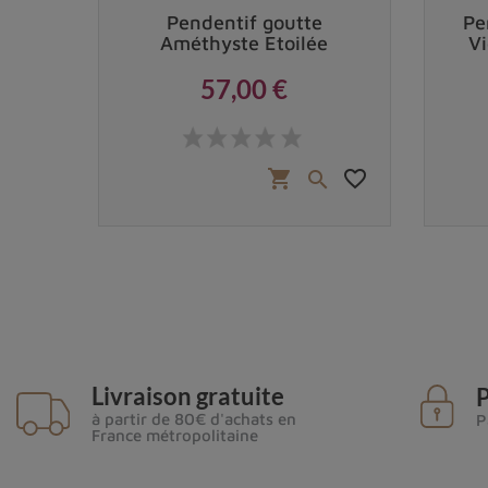
tana
Pendentif goutte
Pe
ue
Améthyste Etoilée
Vi
57,00 €
Prix
 €
favorite_border
favorite_border
shopping_cart


Livraison gratuite
P
à partir de 80€ d'achats en
P
France métropolitaine