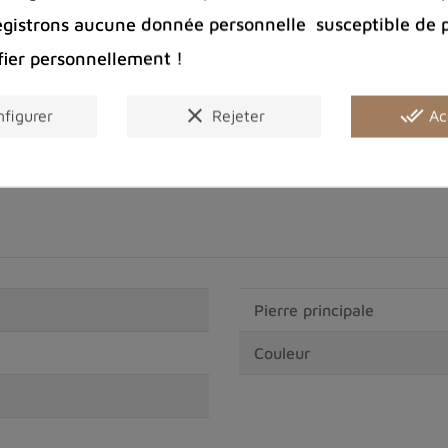
Bijoux arge
egistrons aucune donnée personnelle susceptible de 
fier personnellement !
Partager :
clear
done_all
figurer
Rejeter
Ac
Pierre principale
Couleur