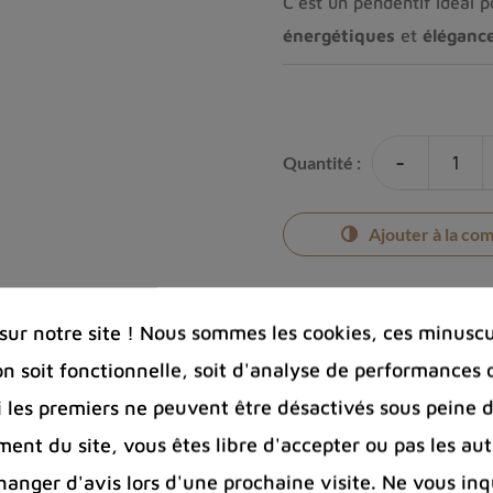
C’est un pendentif idéal p
énergétiques
et
éléganc
-
Quantité :
Ajouter à la co
ur notre site ! Nous sommes les cookies, ces minuscul
on soit fonctionnelle, soit d'analyse de performances 
Photos cont
Si les premiers ne peuvent être désactivés sous peine d
Port offert 
100 € pour 
ent du site, vous êtes libre d'accepter ou pas les aut
Entreprise 
nger d'avis lors d'une prochaine visite. Ne vous inq