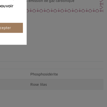
nt fabriqués sans émission de gaz carbonique
pouvoir
cepter
Phosphosidérite
Rose lilas