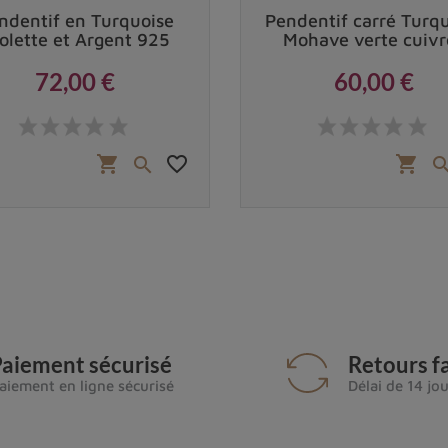
ndentif en Turquoise
Pendentif carré Turq
olette et Argent 925
Mohave verte cuivr
72,00 €
60,00 €
Prix
Prix
favorite_border
shopping_cart
shopping_cart

aiement sécurisé
Retours fa
aiement en ligne sécurisé
Délai de 14 jo