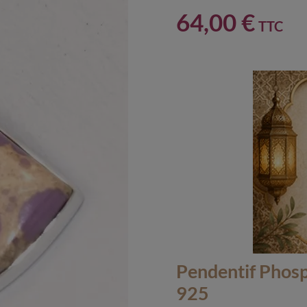
64,00 €
TTC
Pendentif Phosp
925