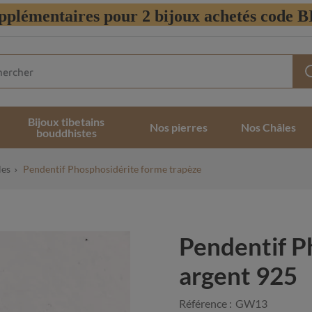
pplémentaires pour 2 bijoux achetés code
Bijoux tibetains
Nos pierres
Nos Châles
bouddhistes
les
Pendentif Phosphosidérite forme trapèze
Pendentif P
argent 925
Référence :
GW13