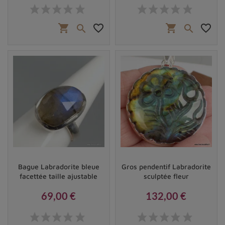
Prix
Prix
shopping_cart
favorite_border
shopping_cart
favorite_border


Bague Labradorite bleue
Gros pendentif Labradorite
facettée taille ajustable
sculptée fleur
69,00 €
132,00 €
Prix
Prix