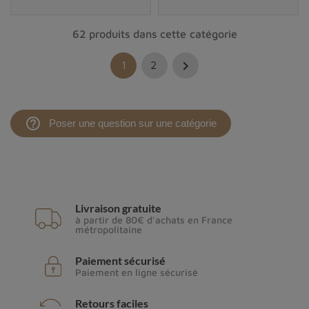
62 produits dans cette catégorie

1
2
help_outline
Poser une question sur une catégorie
Livraison gratuite
à partir de 80€ d'achats en France
métropolitaine
Paiement sécurisé
Paiement en ligne sécurisé
Retours faciles