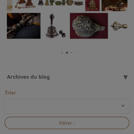
une invitation à explorer les mondes invisibles avec
confiance et sérénité.
Découvrez notre sélection exclusive et laissez-vous séduire par
des
créations artisanales en pierres naturelles
, qui s'accordent
parfaitement avec nos bijoux en labradorite pour un style
intemporel.
Archives du blog
Trier

Filtrer