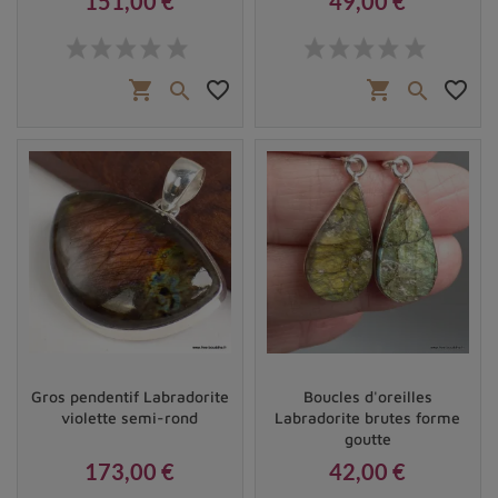
151,00 €
49,00 €
Prix
Prix
shopping_cart
favorite_border
shopping_cart
favorite_border


Gros pendentif Labradorite
Boucles d'oreilles
violette semi-rond
Labradorite brutes forme
goutte
173,00 €
42,00 €