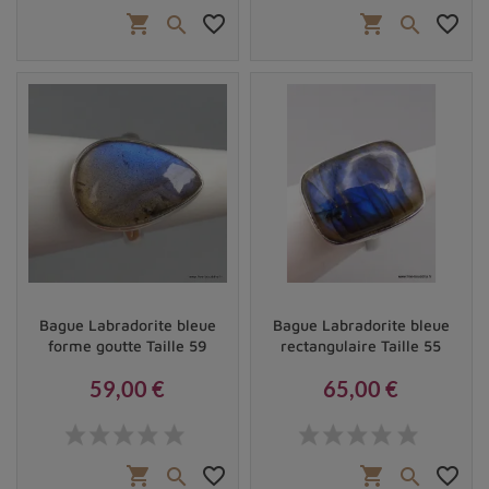
shopping_cart
favorite_border
shopping_cart
favorite_border


Bague Labradorite bleue
Bague Labradorite bleue
forme goutte Taille 59
rectangulaire Taille 55
59,00 €
65,00 €
Prix
Prix
shopping_cart
favorite_border
shopping_cart
favorite_border

