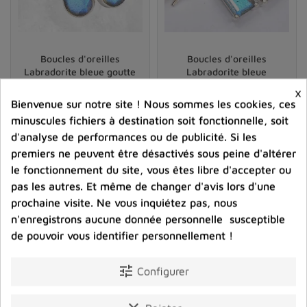
Aide à conserver son calme et rééquilibrer le mental
Infuse l’inspiration, l’enthousiasme et la confiance à
celui qui porte cette pierre
Boucles d'oreilles
Boucles d'oreilles
Protège de la jalousie et des maux d'autrui
Labradorite bleue goutte
Labradorite bleue
rectangulaires
×
La
pierre Labradorite
amplifie le don de plaire aux
47,00 €
47,00 €
Bienvenue sur notre site ! Nous sommes les cookies, ces
autres. Elle est la pierre qui crée des amitiés et est donc
minuscules fichiers à destination soit fonctionnelle, soit
particulièrement
recommandée aux personnes
Prix
Prix
d'analyse de performances ou de publicité. Si les
solitaires.
premiers ne peuvent être désactivés sous peine d'altérer
shopping_cart
favorite_border
shopping_cart
favorite_border


Elle repose lors de grandes fatigues physiques et
le fonctionnement du site, vous êtes libre d'accepter ou
intellectuelles car sa puissance régénératrice est grande.
pas les autres. Et même de changer d'avis lors d'une
prochaine visite. Ne vous inquiétez pas, nous
Comme l’opalite, la labradorite fait partie des pierres
n'enregistrons aucune donnée personnelle susceptible
dites
"de chance"
; elle attire à elle les évènements
de pouvoir vous identifier personnellement !
bénéfiques et protège des influences négatives.
Son action sur les chakras
tune
Configurer
Sur le plan ésotérique, la labradorite est utile pour ouvrir
le 3è oeil. Elle est particulièrement puissante sur les
5è,