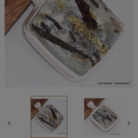
Vendu

