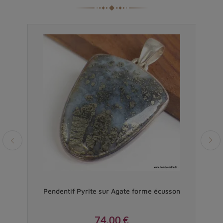
 AAA
Pendentif Pyrite sur Agate forme écusson
Pend
74,00 €