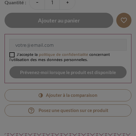
-
+
Quantité :
favorite_border
Ajouter au panier
J'accepte la
politique de confidentialité
concernant
l'utilisation des mes données personnelles.
Prévenez-moi lorsque le produit est disponible
Ajouter à la comparaison
help_outline
Posez une question sur ce produit