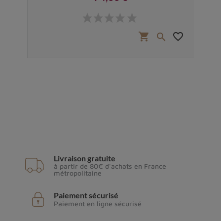
Prix
favorite_border
shopping_cart
favorite_border


Livraison gratuite
à partir de 80€ d'achats en France
métropolitaine
Paiement sécurisé
Paiement en ligne sécurisé