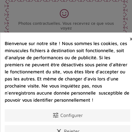
Photos contractuelles. Vous recevrez ce que vous
voyez
Bienvenue sur notre site ! Nous sommes les cookies, ces
Port offert dès 80 € d’achat en France métropolitaine.
minuscules fichiers à destination soit fonctionnelle, soit
100 € pour la Belgique
d'analyse de performances ou de publicité. Si les
premiers ne peuvent être désactivés sous peine d'altérer
le fonctionnement du site, vous êtes libre d'accepter ou
Entreprise éco-responsable.
Bijoux argent fabriqués sans émission de gaz
pas les autres. Et même de changer d'avis lors d'une
carbonique
prochaine visite. Ne vous inquiétez pas, nous
n'enregistrons aucune donnée personnelle susceptible de
pouvoir vous identifier personnellement !
Partager :
tune
Configurer
Détails du produit
Avis clients
clear
Rejeter