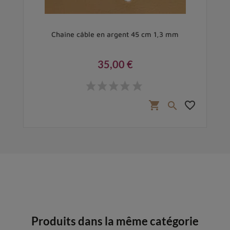
cm
Chaîne câble en argent 45 cm 1,3 mm
35,00 €
Prix
favorite_border
shopping_cart
favorite_border

Produits dans la même catégorie