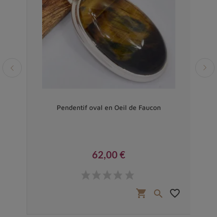
ange
Pendentif oval en Oeil de Faucon
Pe
62,00 €
Prix
favorite_border
shopping_cart
favorite_border

