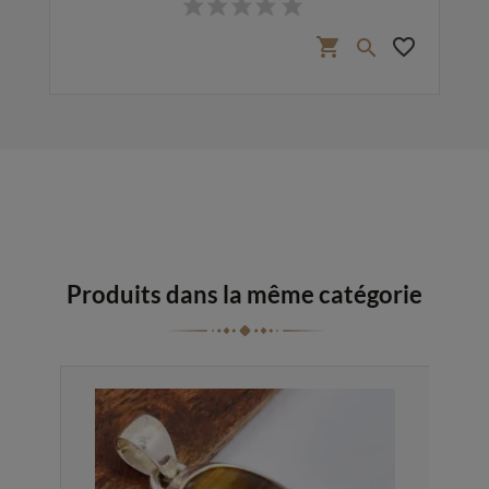
favorite_border
shopping_cart
favorite_border

Produits dans la même catégorie