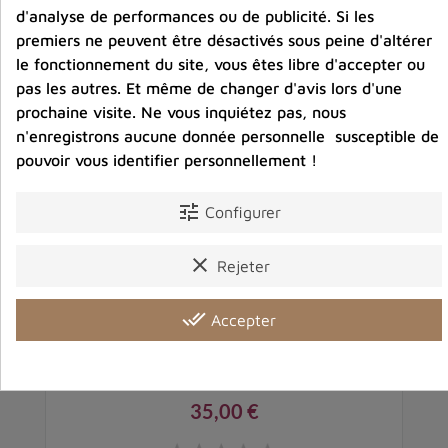
d'analyse de performances ou de publicité. Si les
premiers ne peuvent être désactivés sous peine d'altérer
le fonctionnement du site, vous êtes libre d'accepter ou
pas les autres. Et même de changer d'avis lors d'une
prochaine visite. Ne vous inquiétez pas, nous
n'enregistrons aucune donnée personnelle susceptible de
pouvoir vous identifier personnellement !
tune
Configurer
clear
Rejeter
done_all
Accepter
cm
Chaîne câble en argent 45 cm 1,3 mm
35,00 €
Prix