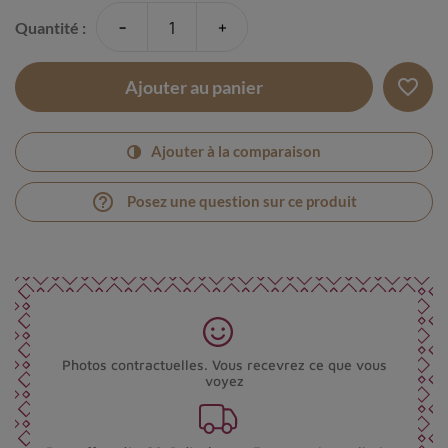
-
+
Quantité :
favorite_border
Ajouter au panier
Ajouter à la comparaison
help_outline
Posez une question sur ce produit
Photos contractuelles. Vous recevrez ce que vous
voyez