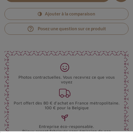
Ajouter à la comparaison
help_outline
Posez une question sur ce produit
Photos contractuelles. Vous recevrez ce que vous
voyez
Port offert dès 80 € d’achat en France métropolitaine.
100 € pour la Belgique
Entreprise éco-responsable.
Bijoux argent fabriqués sans émission de gaz