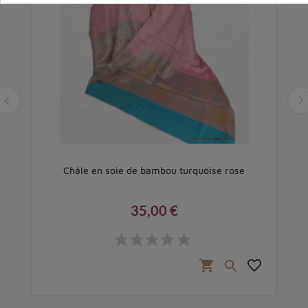
e
Châle en soie de bambou turquoise rose
35,00 €
Prix
favorite_border
shopping_cart
favorite_border
