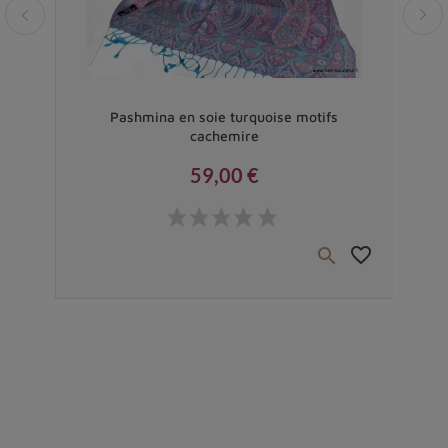
Vendu
eu et
Pashmina en soie turquoise motifs
cachemire
59,00 €
Prix
favorite_border
favorite_border

