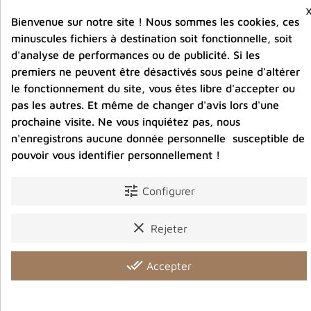
carbonique
Bienvenue sur notre site ! Nous sommes les cookies, ces
minuscules fichiers à destination soit fonctionnelle, soit
d'analyse de performances ou de publicité. Si les
Partager :
premiers ne peuvent être désactivés sous peine d'altérer
le fonctionnement du site, vous êtes libre d'accepter ou
pas les autres. Et même de changer d'avis lors d'une
Description
Détails du produit
Avis clients
prochaine visite. Ne vous inquiétez pas, nous
n'enregistrons aucune donnée personnelle susceptible de
pouvoir vous identifier personnellement !
tune
Configurer
Vous aimerez aussi
clear
Rejeter
done_all
Accepter