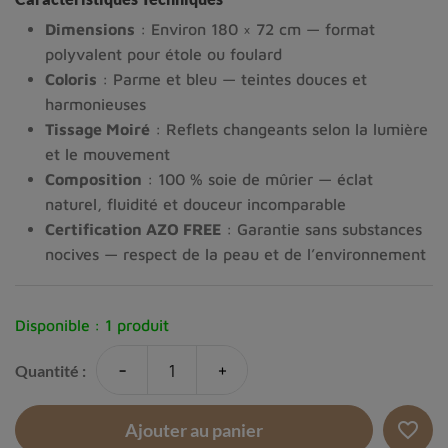
Dimensions
: Environ 180 × 72 cm — format
polyvalent pour étole ou foulard
Coloris
: Parme et bleu — teintes douces et
harmonieuses
Tissage Moiré
: Reflets changeants selon la lumière
et le mouvement
Composition
: 100 % soie de mûrier — éclat
naturel, fluidité et douceur incomparable
Certification AZO FREE
: Garantie sans substances
nocives — respect de la peau et de l’environnement
Disponible :
1 produit
-
+
Quantité :
favorite_border
Ajouter au panier