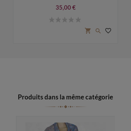
35,00 €
Prix
favorite_border
shopping_cart
favorite_border

Produits dans la même catégorie