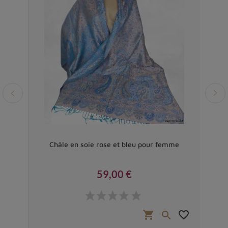
Châle en soie rose et bleu pour femme
59,00 €
Prix
favorite_border
shopping_cart
favorite_border

