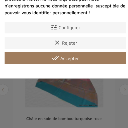
Vous aimerez aussi
n'enregistrons aucune donnée personnelle susceptible de
pouvoir vous identifier personnellement !
tune
Configurer
clear
Rejeter
done_all
Accepter
e
Châle en soie de bambou turquoise rose