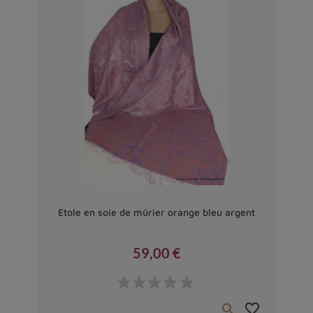
Vendu
Etole en soie de mûrier orange bleu argent
59,00 €
Prix
favorite_border
