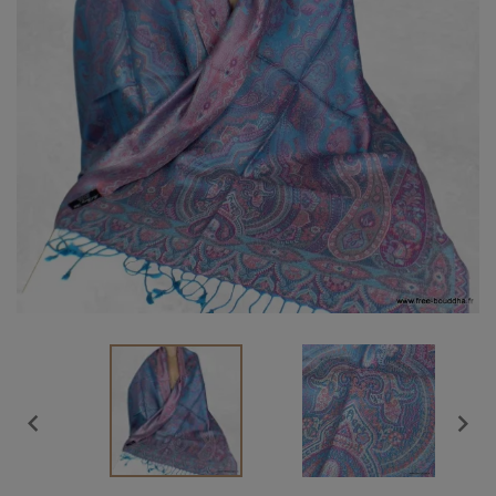
Vendu

