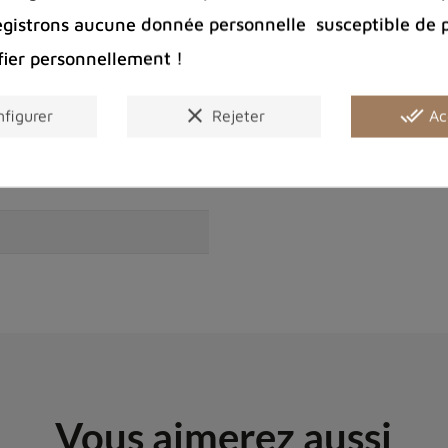
Partager :
egistrons aucune donnée personnelle susceptible de 
fier personnellement !
clear
done_all
figurer
Rejeter
Ac
Vous aimerez aussi