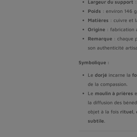
Largeur du support
:
Poids
: environ 146 g
Matières
: cuivre et l
Origine
: fabrication 
Remarque
: chaque p
son authenticité artis
Symbolique :
Le
dorjé
incarne la
fo
de la compassion.
Le
moulin à prières
e
la diffusion des bénéd
objet à la fois
rituel,
subtile
.