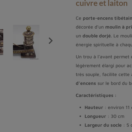
cuivre et laiton
Ce
porte-encens tibétain
décorée d’un
moulin à pr
un
double dorjé
. Le moul

énergie spirituelle à chaq
Un trou à l’avant permet 
légèrement élargi pour ac
très souple, facilite cett
d’encens
sur le bord du b
Caractéristiques :
Hauteur
: environ 11
Longueur
: 30 cm
Largeur du socle
: 5 