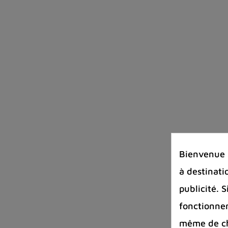
Bienvenue s
à destinati
publicité. 
fonctionnem
même de cha