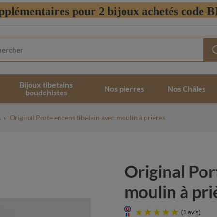
pplémentaires pour 2 bijoux achetés code
Bijoux tibetains
Nos pierres
Nos Châles
bouddhistes
s
Original Porte encens tibétain avec moulin à prières
Original Por
moulin à pri