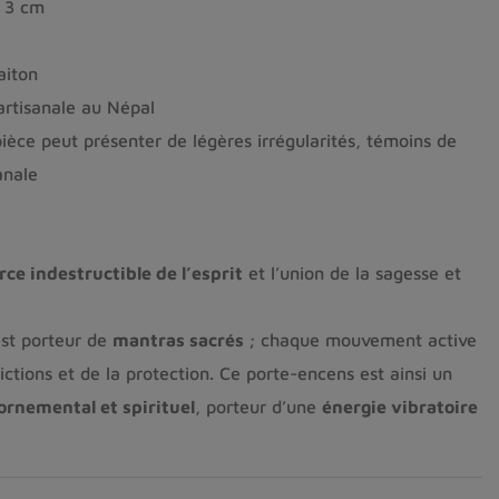
 3 cm
aiton
artisanale au Népal
ièce peut présenter de légères irrégularités, témoins de
anale
rce indestructible de l’esprit
et l’union de la sagesse et
st porteur de
mantras sacrés
; chaque mouvement active
ictions et de la protection. Ce porte-encens est ainsi un
 ornemental et spirituel
, porteur d’une
énergie vibratoire