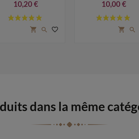
10,20 €
10,00 €
Prix
Prix
favorite_border
shopping_cart
shopping_cart


duits dans la même catég