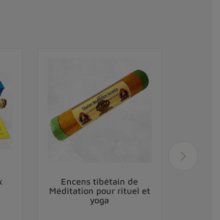
x
Encens tibétain de
Ence
Méditation pour rituel et
purif
yoga