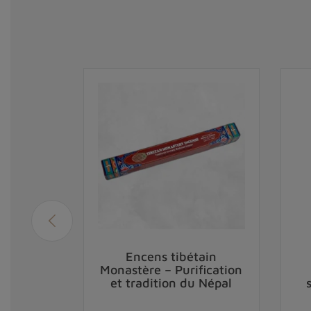
 poudre
Encens tibétain
he -
Monastère – Purification
ituels
et tradition du Népal