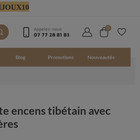
 BIJOUX10
0
Appelez-nous
07 77 28 81 83
Blog
Promotions
Nouveautés
te encens tibétain avec
ères