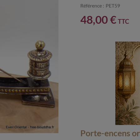
Référence :
PET59
48,00 €
TTC
Porte-encens or