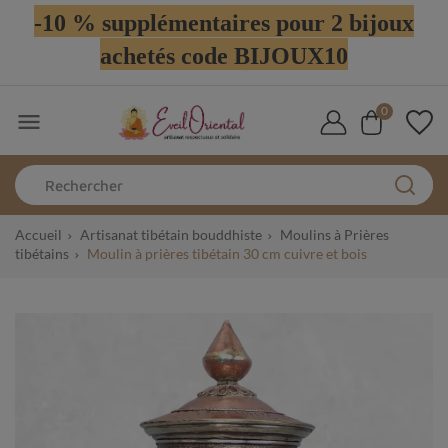
-10 % supplémentaires pour 2 bijoux
achetés code BIJOUX10
0

Accueil
Artisanat tibétain bouddhiste
Moulins à Prières
tibétains
Moulin à prières tibétain 30 cm cuivre et bois