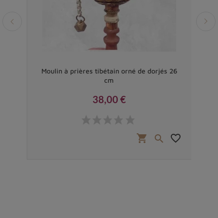
rgent
Moulin à prières tibétain orné de dorjés 26
cm
38,00 €
Prix
favorite_border
shopping_cart
favorite_border

