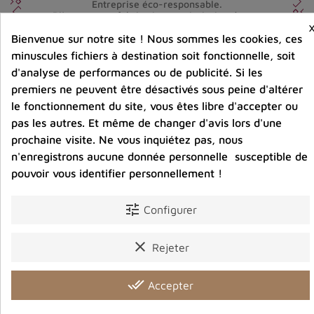
Entreprise éco-responsable.
Bijoux argent fabriqués sans émission de gaz
carbonique
Bienvenue sur notre site ! Nous sommes les cookies, ces
minuscules fichiers à destination soit fonctionnelle, soit
d'analyse de performances ou de publicité. Si les
Partager :
premiers ne peuvent être désactivés sous peine d'altérer
le fonctionnement du site, vous êtes libre d'accepter ou
pas les autres. Et même de changer d'avis lors d'une
prochaine visite. Ne vous inquiétez pas, nous
Détails du produit
Avis clients
n'enregistrons aucune donnée personnelle susceptible de
pouvoir vous identifier personnellement !
tune
Configurer
Vous aimerez aussi
clear
Rejeter
done_all
Accepter