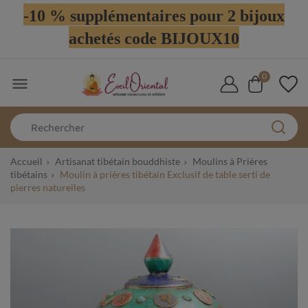
-10 % supplémentaires pour 2 bijoux
achetés code BIJOUX10
0

Accueil
Artisanat tibétain bouddhiste
Moulins à Prières
tibétains
Moulin à prières tibétain Exclusif de table serti de
pierres naturelles