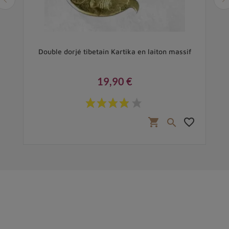
Double dorjé tibetain Kartika en laiton massif
Dou
19,90 €
Prix
favorite_border
shopping_cart
favorite_border
