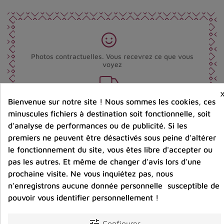
Photos contractuelles. Vous recevrez ce que vous
voyez
Port offert dès 80 € d’achat en France métropolitaine.
Bienvenue sur notre site ! Nous sommes les cookies, ces
100 € pour la Belgique
minuscules fichiers à destination soit fonctionnelle, soit
d'analyse de performances ou de publicité. Si les
premiers ne peuvent être désactivés sous peine d'altérer
Entreprise éco-responsable.
Bijoux argent fabriqués sans émission de gaz
le fonctionnement du site, vous êtes libre d'accepter ou
carbonique
pas les autres. Et même de changer d'avis lors d'une
prochaine visite. Ne vous inquiétez pas, nous
n'enregistrons aucune donnée personnelle susceptible de
Partager :
pouvoir vous identifier personnellement !
tune
Configurer