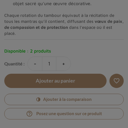
objet sacré qu’une œuvre décorative.
Chaque rotation du tambour équivaut à la récitation de
tous les mantras qu’il contient, diffusant des
vœux de paix,
de compassion et de protection
dans l’espace où il est
placé.
Disponible :
2 produits
-
+
Quantité :
favorite_border
Ajouter au panier
Ajouter à la comparaison
help_outline
Posez une question sur ce produit