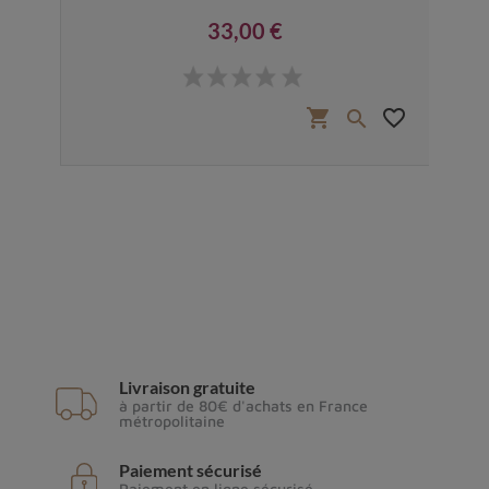
33,00 €
Prix
favorite_border
shopping_cart
favorite_border


Livraison gratuite
à partir de 80€ d'achats en France
métropolitaine
Paiement sécurisé
Paiement en ligne sécurisé