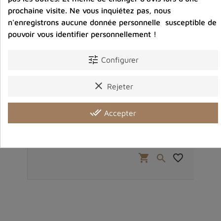
prochaine visite. Ne vous inquiétez pas, nous
n'enregistrons aucune donnée personnelle susceptible de
pouvoir vous identifier personnellement !
tune
Configurer
clear
Rejeter
 Oeil
Mala tibétain 108 perles en Grenat 8 mm
Mala
done_all
Accepter
49,00 €
Prix
favorite_border
shopping_cart
favorite_border

