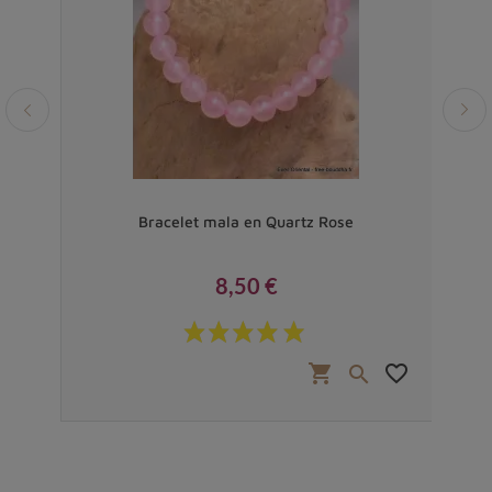
Lotus
Bracelet mala en Quartz Rose
Br
8,50 €
Prix
favorite_border
shopping_cart
favorite_border

