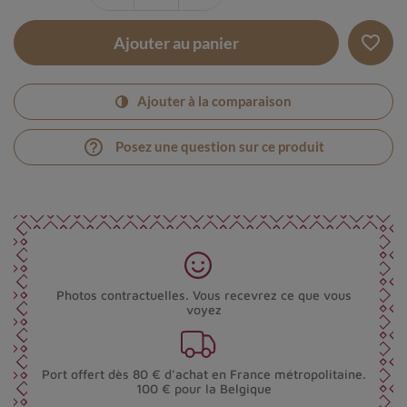
favorite_border
Ajouter au panier
Ajouter à la comparaison
help_outline
Posez une question sur ce produit
Photos contractuelles. Vous recevrez ce que vous
voyez
Port offert dès 80 € d’achat en France métropolitaine.
100 € pour la Belgique