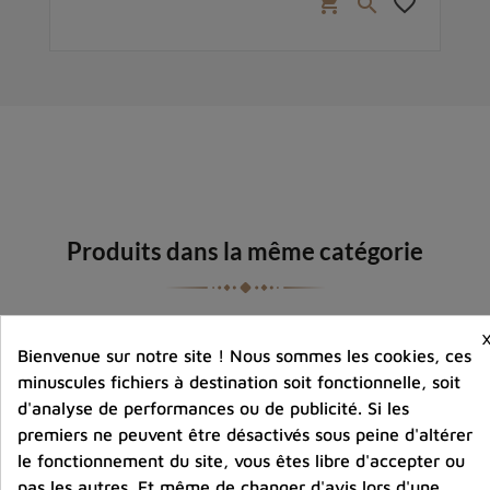
favorite_border
shopping_cart
favorite_border

Produits dans la même catégorie
Bienvenue sur notre site ! Nous sommes les cookies, ces
minuscules fichiers à destination soit fonctionnelle, soit
d'analyse de performances ou de publicité. Si les
premiers ne peuvent être désactivés sous peine d'altérer
le fonctionnement du site, vous êtes libre d'accepter ou
pas les autres. Et même de changer d'avis lors d'une