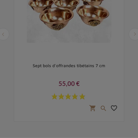
 12
Sept bols d'offrandes tibétains 7 cm
55,00 €
Prix
favorite_border
shopping_cart
favorite_border
