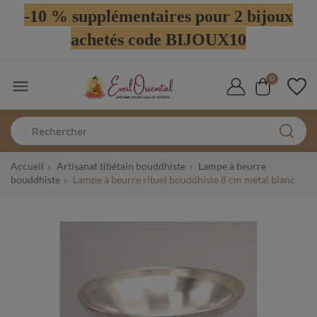
-10 % supplémentaires pour 2 bijoux
achetés code BIJOUX10
0

Accueil
Artisanat tibétain bouddhiste
Lampe à beurre
bouddhiste
Lampe à beurre rituel bouddhiste 8 cm métal blanc