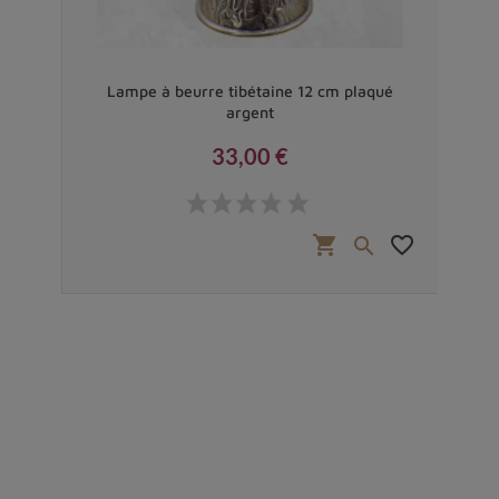
ué
Lampe à beurre tibétaine 12 cm plaqué
L
argent
33,00 €
Prix
favorite_border
shopping_cart
favorite_border

