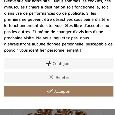
Bienvenue sur notre site ! Nous sommes les cookies, ces
minuscules fichiers à destination soit fonctionnelle, soit
d'analyse de performances ou de publicité. Si les
Partager :
premiers ne peuvent être désactivés sous peine d'altérer
le fonctionnement du site, vous êtes libre d'accepter ou
pas les autres. Et même de changer d'avis lors d'une
Détails du produit
Avis clients
prochaine visite. Ne vous inquiétez pas, nous
n'enregistrons aucune donnée personnelle susceptible de
pouvoir vous identifier personnellement !
tune
Configurer
Vous aimerez aussi
clear
Rejeter
done_all
Accepter