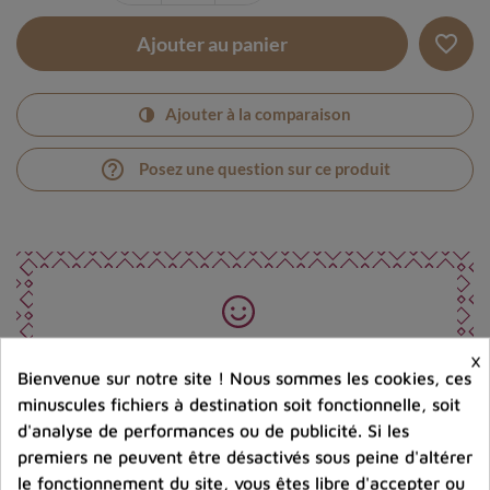
favorite_border
Ajouter au panier
Ajouter à la comparaison
help_outline
Posez une question sur ce produit
Photos contractuelles. Vous recevrez ce que vous
×
voyez
Bienvenue sur notre site ! Nous sommes les cookies, ces
minuscules fichiers à destination soit fonctionnelle, soit
d'analyse de performances ou de publicité. Si les
Port offert dès 80 € d’achat en France métropolitaine.
premiers ne peuvent être désactivés sous peine d'altérer
100 € pour la Belgique
le fonctionnement du site, vous êtes libre d'accepter ou