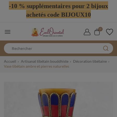
-10 % supplémentaires pour 2 bijoux
achetés code BIJOUX10
0

Accueil
Artisanat tibétain bouddhiste
Décoration tibétaine
Vase tibétain ambre et pierres naturelles