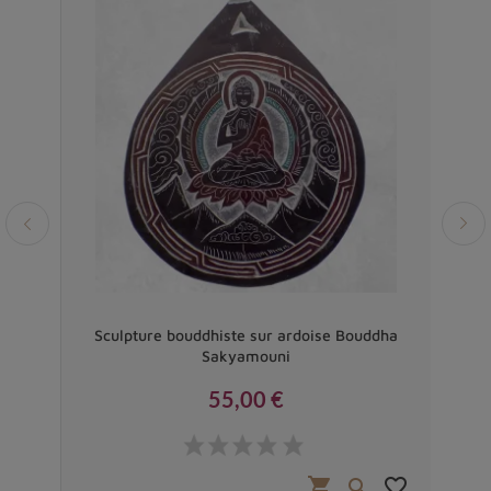
ddha
Sculpture bouddhiste sur ardoise Bouddha
Hous
Sakyamouni
55,00 €
Prix
favorite_border
shopping_cart
favorite_border

