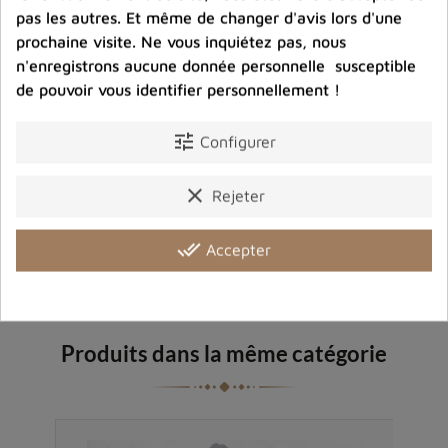
pas les autres. Et même de changer d'avis lors d'une
Entreprise éco-responsable.
prochaine visite. Ne vous inquiétez pas, nous
Bijoux argent fabriqués sans émission de gaz
n'enregistrons aucune donnée personnelle susceptible
carbonique
de pouvoir vous identifier personnellement !
tune
Configurer
Partager :
clear
Rejeter
Détails du produit
Avis clients
done_all
Accepter
Produits dans la même catégorie