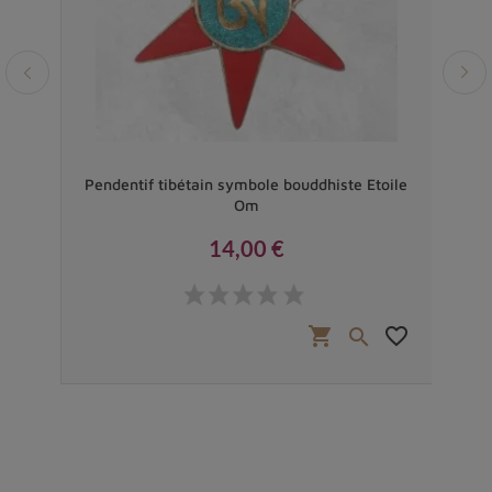
 DE
Pendentif tibétain symbole bouddhiste Etoile
Pen
Om
14,00 €
Prix
favorite_border
shopping_cart
favorite_border

