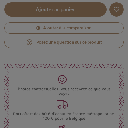
favorite_border
Ajouter au panier
Ajouter à la comparaison
help_outline
Posez une question sur ce produit
Photos contractuelles. Vous recevrez ce que vous
voyez
Port offert dès 80 € d’achat en France métropolitaine.
100 € pour la Belgique