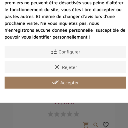
premiers ne peuvent être désactivés sous peine d'altérer
le fonctionnement du site, vous êtes libre d'accepter ou
pas les autres. Et même de changer d'avis lors d'une
prochaine visite. Ne vous inquiétez pas, nous
n'enregistrons aucune donnée personnelle susceptible de
pouvoir vous identifier personnellement !
tune
Configurer
clear
Rejeter
done_all
Accepter
Bijou tibétain pendentif Kalachakra et mantra
22,90 €
Prix
favorite_border
shopping_cart
favorite_border
