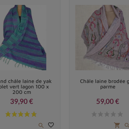
Vendu
nd châle laine de yak
Châle laine brodée g
olet vert lagon 100 x
parme
200 cm
39,90 €
59,00 €
Prix
Prix
favorite_border
shopping_cart
