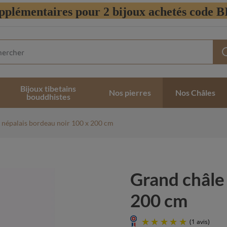
pplémentaires pour 2 bijoux achetés code
Bijoux tibetains
Nos pierres
Nos Châles
bouddhistes
 népalais bordeau noir 100 x 200 cm
Grand châle
200 cm