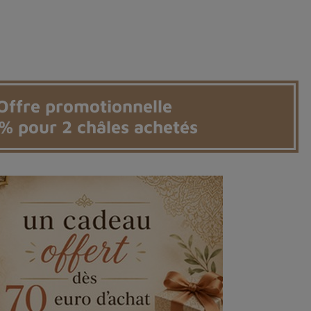
(1 avis)
Offre promotionnelle
 % pour 2 châles achetés