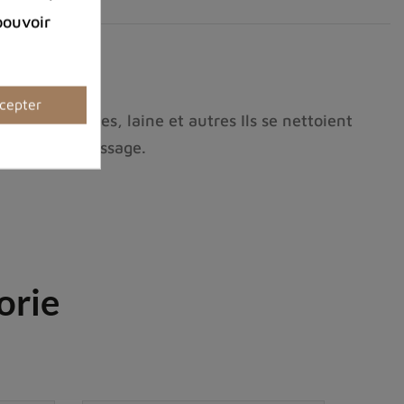
pouvoir
cepter
lange de fibres, laine et autres Ils se nettoient
ou peu de repassage.
orie