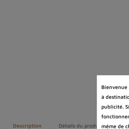
Bienvenue s
à destinati
publicité. 
fonctionnem
Description
Détails du produit
Avis
même de cha