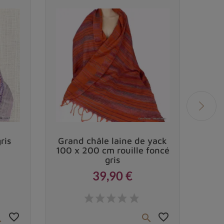
Vendu
ris
Grand châle laine de yack
100 x 200 cm rouille foncé
gris
39,90 €
Prix
favorite_border
favorite_border

