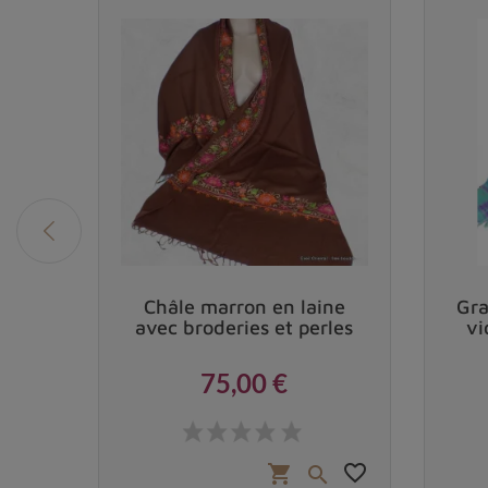
ue
Châle marron en laine
Gra
é 100
avec broderies et perles
vi
75,00 €
Prix
 €
favorite_border
favorite_border
shopping_cart

