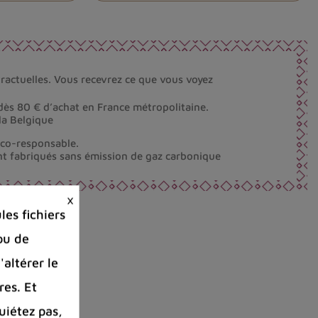
ractuelles. Vous recevrez ce que vous voyez
dès 80 € d’achat en France métropolitaine.
la Belgique
éco-responsable.
nt fabriqués sans émission de gaz carbonique
×
es fichiers
ou de
'altérer le
res. Et
uiétez pas,