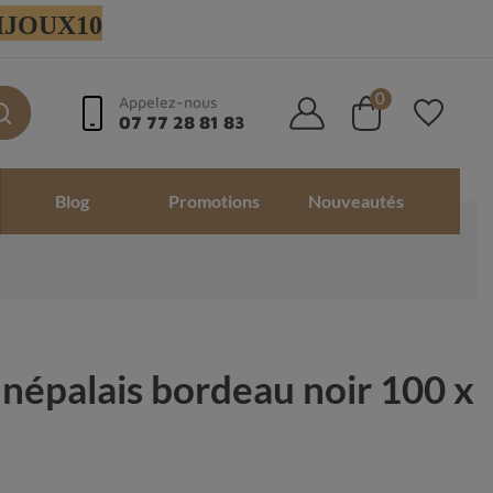
 BIJOUX10
0
Appelez-nous
07 77 28 81 83
Blog
Promotions
Nouveautés
 népalais bordeau noir 100 x