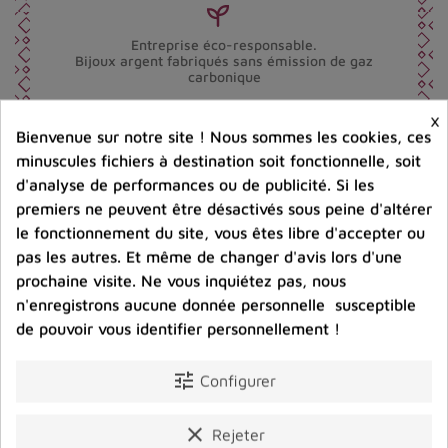
Entreprise éco-responsable.
Bijoux argent fabriqués sans émission de gaz
carbonique
×
Bienvenue sur notre site ! Nous sommes les cookies, ces
Partager :
minuscules fichiers à destination soit fonctionnelle, soit
d'analyse de performances ou de publicité. Si les
premiers ne peuvent être désactivés sous peine d'altérer
le fonctionnement du site, vous êtes libre d'accepter ou
Description
Détails du produit
Avis clients
pas les autres. Et même de changer d'avis lors d'une
prochaine visite. Ne vous inquiétez pas, nous
n'enregistrons aucune donnée personnelle susceptible
de pouvoir vous identifier personnellement !
Produits dans la même catégorie
tune
Configurer
clear
Rejeter