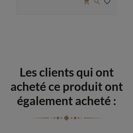
favorite_border
shopping_cart
favorite_border


Les clients qui ont
acheté ce produit ont
également acheté :