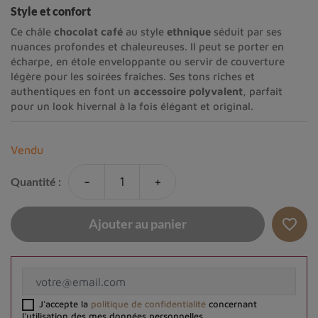
Style et confort
Ce châle
chocolat café
au style
ethnique
séduit par ses
nuances profondes et chaleureuses. Il peut se porter en
écharpe, en étole enveloppante ou servir de couverture
légère pour les soirées fraîches. Ses tons riches et
authentiques en font un
accessoire polyvalent
, parfait
pour un look hivernal à la fois élégant et original.
Vendu
-
+
Quantité :
favorite_border
Ajouter au panier
J'accepte la
politique de confidentialité
concernant
l'utilisation des mes données personnelles.