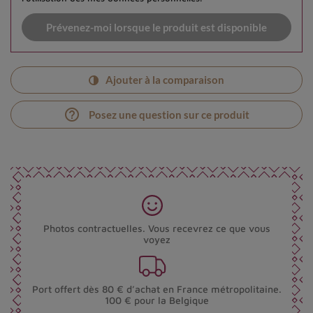
Prévenez-moi lorsque le produit est disponible
Ajouter à la comparaison
help_outline
Posez une question sur ce produit
Photos contractuelles. Vous recevrez ce que vous
voyez
Port offert dès 80 € d’achat en France métropolitaine.
100 € pour la Belgique