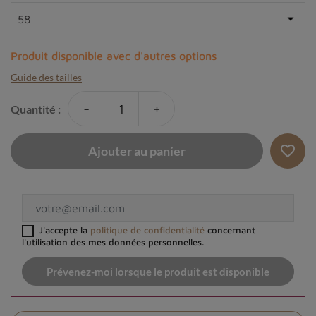
Produit disponible avec d'autres options
Guide des tailles
-
+
Quantité :
favorite_border
Ajouter au panier
J'accepte la
politique de confidentialité
concernant
l'utilisation des mes données personnelles.
Prévenez-moi lorsque le produit est disponible