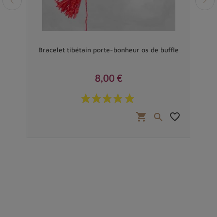
étal
Bracelet tibétain porte-bonheur os de buffle
8,00 €
Prix
favorite_border
shopping_cart
favorite_border

