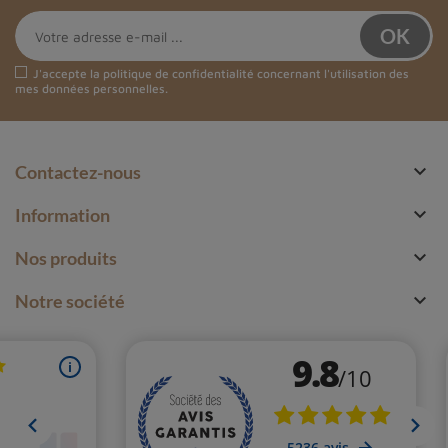
J'accepte la
politique de confidentialité
concernant l'utilisation des
mes données personnelles.

Contactez-nous

Information

Nos produits

Notre société