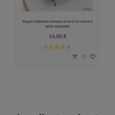
Bague tibétaine anneau orné d'un mantra
Ba
taille ajustable
14,00 €
Prix
favorite_border
shopping_cart
favorite_border

