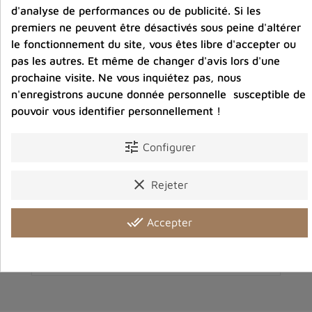
d'analyse de performances ou de publicité. Si les
premiers ne peuvent être désactivés sous peine d'altérer
le fonctionnement du site, vous êtes libre d'accepter ou
pas les autres. Et même de changer d'avis lors d'une
prochaine visite. Ne vous inquiétez pas, nous
n'enregistrons aucune donnée personnelle susceptible de
pouvoir vous identifier personnellement !
tune
Configurer
Bracelet tibetain bouddhiste Guru Rinpoché -
B
Type manchette
clear
Rejeter
24,90 €
Prix
done_all
Accepter
favorite_border
shopping_cart
favorite_border
