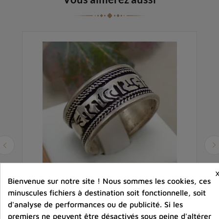
Bienvenue sur notre site ! Nous sommes les cookies, ces
minuscules fichiers à destination soit fonctionnelle, soit
ute
Bague tibétaine bouddhiste Chenrezi métal
C
d'analyse de performances ou de publicité. Si les
blanc
premiers ne peuvent être désactivés sous peine d'altérer