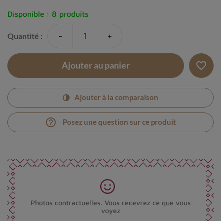
Disponible :
8 produits
-
+
Quantité :
favorite_border
Ajouter au panier
Ajouter à la comparaison
help_outline
Posez une question sur ce produit
Photos contractuelles. Vous recevrez ce que vous
voyez