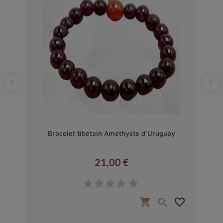
ail
Bracelet tibétain Améthyste d'Uruguay
Bra
21,00 €
Prix
favorite_border
shopping_cart
favorite_border

