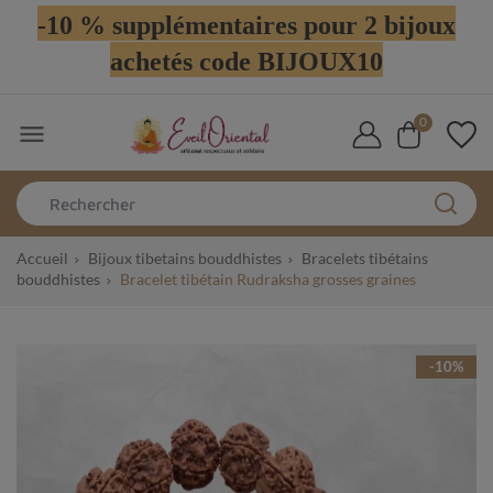
-10 % supplémentaires pour 2 bijoux
achetés code BIJOUX10
0

Accueil
Bijoux tibetains bouddhistes
Bracelets tibétains
bouddhistes
Bracelet tibétain Rudraksha grosses graines
-10%