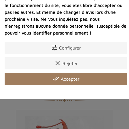
11,00 €
le fonctionnement du site, vous êtes libre d'accepter ou
Prix
pas les autres. Et même de changer d'avis lors d'une
prochaine visite. Ne vous inquiétez pas, nous
favorite_border
shopping_cart
favorite_border

n'enregistrons aucune donnée personnelle susceptible de
pouvoir vous identifier personnellement !
tune
Configurer
clear
Rejeter
done_all
Accepter
Produits dans la même catégorie