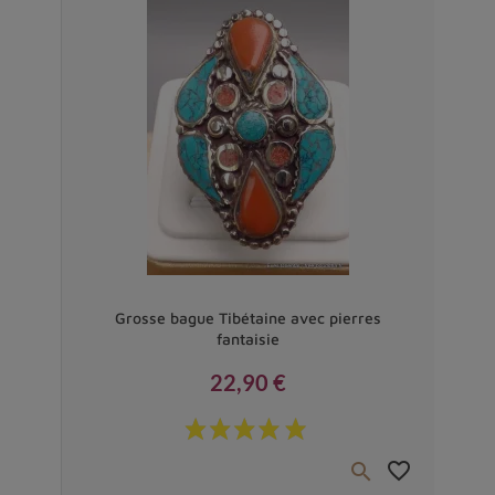
Vendu
Grosse bague Tibétaine avec pierres
fantaisie
22,90 €
Prix
favorite_border
