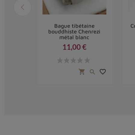
ain
Bague tibétaine
C
rquoise
bouddhiste Chenrezi
alité
métal blanc
11,00 €
Prix
2,00 €
favorite_border
favorite_border
shopping_cart

