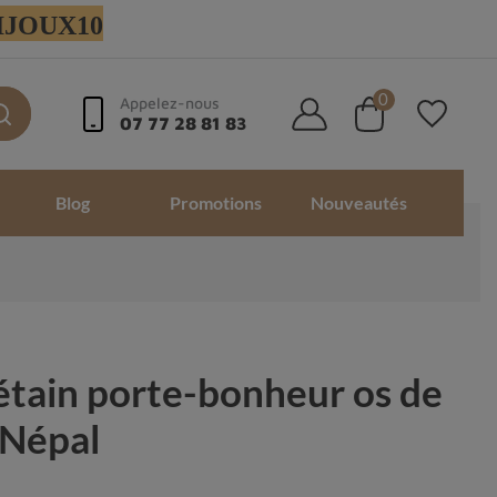
 BIJOUX10
0
Appelez-nous
07 77 28 81 83
Blog
Promotions
Nouveautés
bétain porte-bonheur os de
 Népal