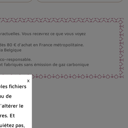
ractuelles. Vous recevrez ce que vous voyez
dès 80 € d’achat en France métropolitaine.
la Belgique
éco-responsable.
nt fabriqués sans émission de gaz carbonique
×
es fichiers
ou de
'altérer le
res. Et
uiétez pas,