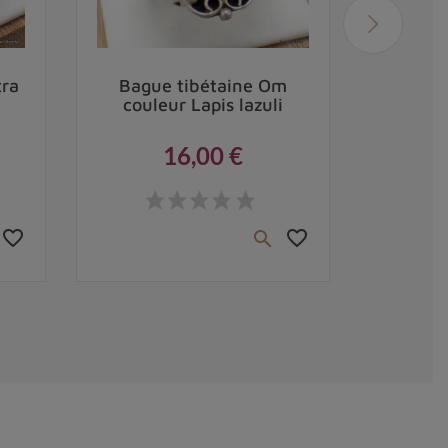
tra
Bague tibétaine Om
M
couleur Lapis lazuli
authe
Buffle 
16,00 €
Prix
favorite_border
favorite_border
