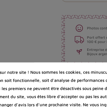
Photos cont
Port offert 
100 € pour 
Entreprise 
Bijoux arge
ur notre site ! Nous sommes les cookies, ces minuscul
Partager :
on soit fonctionnelle, soit d'analyse de performances 
Si les premiers ne peuvent être désactivés sous peine d
ent du site, vous êtes libre d'accepter ou pas les aut
nger d'avis lors d'une prochaine visite. Ne vous inq
 clients