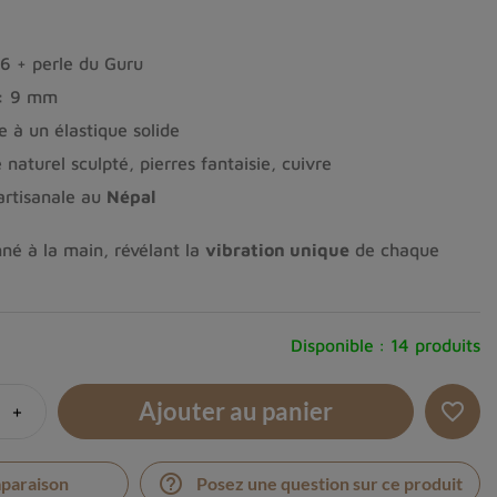
6 + perle du Guru
:
9 mm
 à un élastique solide
 naturel sculpté, pierres fantaisie, cuivre
artisanale au
Népal
né à la main, révélant la
vibration unique
de chaque
Disponible :
14 produits
Ajouter au panier
+
favorite_border
help_outline
mparaison
Posez une question sur ce produit