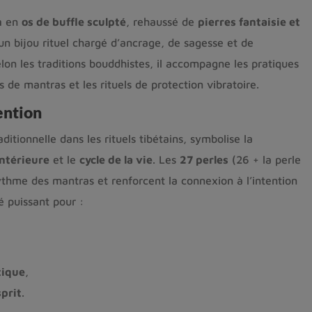
n
en
os de buffle sculpté
, rehaussé de
pierres fantaisie et
 un bijou rituel chargé d’ancrage, de sagesse et de
on les traditions bouddhistes, il accompagne les pratiques
s de mantras et les rituels de protection vibratoire.
ention
aditionnelle dans les rituels tibétains, symbolise la
intérieure
et le
cycle de la vie
. Les
27 perles
(26 + la perle
ythme des mantras et renforcent la connexion à l’intention
é puissant pour :
tique
,
sprit
.