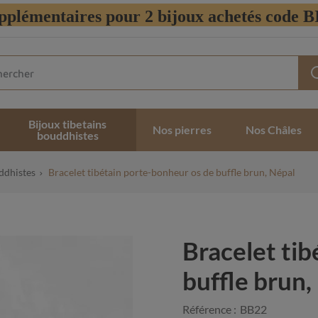
pplémentaires pour 2 bijoux achetés code
Bijoux tibetains
Nos pierres
Nos Châles
bouddhistes
ddhistes
Bracelet tibétain porte-bonheur os de buffle brun, Népal
Bracelet ti
buffle brun,
Référence :
BB22