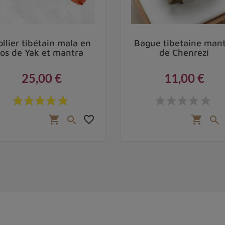
ollier tibétain mala en
Bague tibetaine man
os de Yak et mantra
de Chenrezi
25,00 €
11,00 €
Prix
Prix
favorite_border
shopping_cart
shopping_cart

