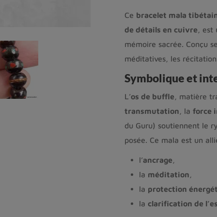
Ce
bracelet mala tibétai
de détails en cuivre
, est
mémoire sacrée. Conçu sel
méditatives, les récitation
Symbolique et int
L’
os de buffle
, matière tr
transmutation
, la
force 
du Guru) soutiennent le r
posée. Ce mala est un alli
l’
ancrage
,
la
méditation
,
la
protection énergé
la
clarification de l’e