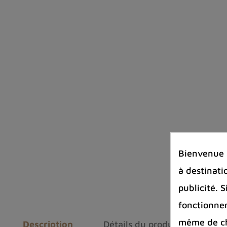
Bienvenue s
à destinati
publicité. 
fonctionnem
même de cha
Description
Détails du produit
Avis