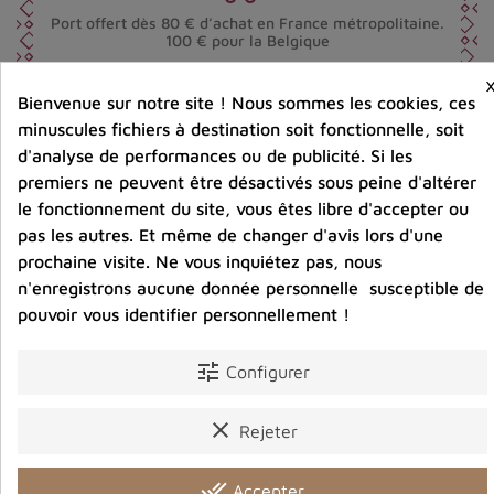
Port offert dès 80 € d’achat en France métropolitaine.
100 € pour la Belgique
Bienvenue sur notre site ! Nous sommes les cookies, ces
Entreprise éco-responsable.
Bijoux argent fabriqués sans émission de gaz
minuscules fichiers à destination soit fonctionnelle, soit
carbonique
d'analyse de performances ou de publicité. Si les
premiers ne peuvent être désactivés sous peine d'altérer
le fonctionnement du site, vous êtes libre d'accepter ou
pas les autres. Et même de changer d'avis lors d'une
Partager :
prochaine visite. Ne vous inquiétez pas, nous
n'enregistrons aucune donnée personnelle susceptible de
pouvoir vous identifier personnellement !
Détails du produit
Avis clients
tune
Configurer
clear
Rejeter
Vous aimerez aussi
done_all
Accepter