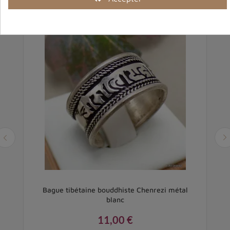
e
Bague tibétaine bouddhiste Chenrezi métal
blanc
11,00 €