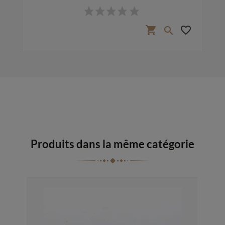
Prix
favorite_border
shopping_cart
favorite_border

Produits dans la même catégorie