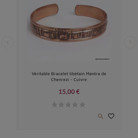
Vendu
 de
Véritable Bracelet tibétain Mantra de
Chenrezi - Cuivre
15,00 €
Prix
favorite_border
favorite_border

