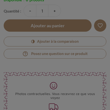
-
+
Quantité :
favorite_border
Ajouter au panier
Ajouter à la comparaison
help_outline
Posez une question sur ce produit
Photos contractuelles. Vous recevrez ce que vous
voyez