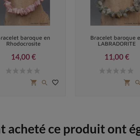
racelet baroque en
Bracelet baroque 
Rhodocrosite
LABRADORITE
14,00 €
11,00 €
Prix
Prix
favorite_border
shopping_cart
shopping_cart

nt acheté ce produit ont 