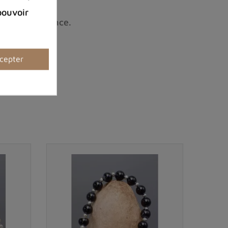
pouvoir
le avec élégance.
cepter
orie