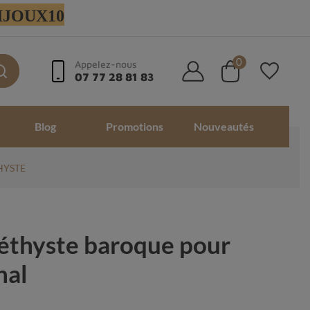
 BIJOUX10
0
Appelez-nous
07 77 28 81 83
Blog
Promotions
Nouveautés
THYSTE
éthyste baroque pour
nal