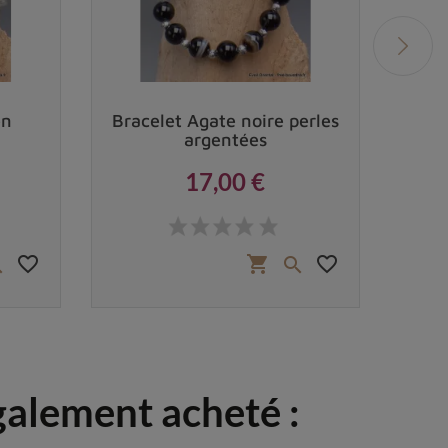
en
Bracelet Agate noire perles
B
argentées
17,00 €
Prix
favorite_border
favorite_border
shopping_cart


également acheté :