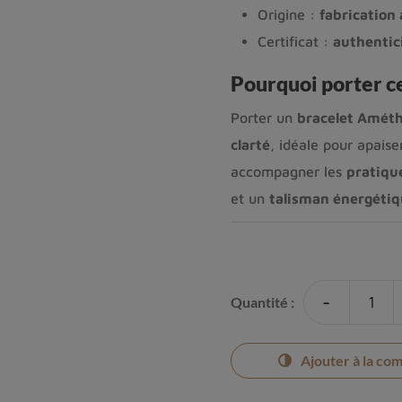
Origine :
fabrication 
Certificat :
authentic
Pourquoi porter c
Porter un
bracelet Améth
clarté
, idéale pour apaise
accompagner les
pratiqu
et un
talisman énergéti
-
Quantité :
Ajouter à la co