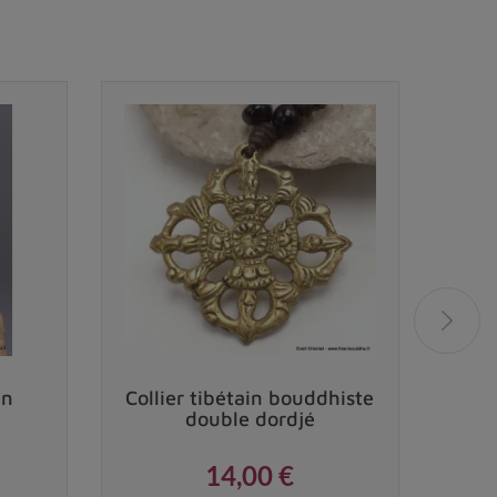
en
Collier tibétain bouddhiste
Brac
double dordjé
14,00 €