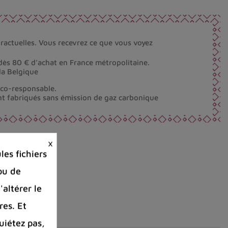
ractuelles. Vous recevrez ce que vous voyez
dès 80 € d’achat en France métropolitaine.
la Belgique
éco-responsable.
nt fabriqués sans émission de gaz carbonique
×
es fichiers
ou de
'altérer le
res. Et
uiétez pas,