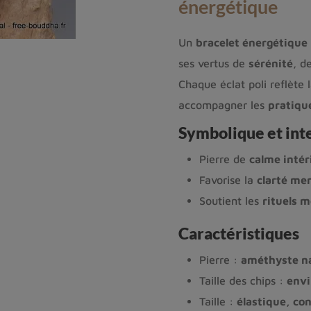
énergétique
Un
bracelet énergétique
ses vertus de
sérénité
, d
Chaque éclat poli reflète 
accompagner les
pratiqu
Symbolique et int
Pierre de
calme intér
Favorise la
clarté me
Soutient les
rituels m
Caractéristiques
Pierre :
améthyste na
Taille des chips :
envi
Taille :
élastique, con