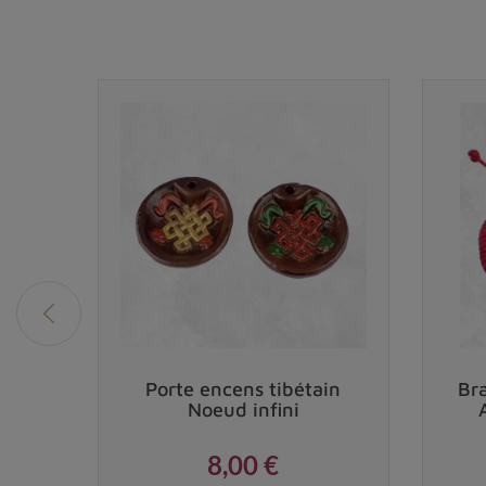
Vendu
Mani
Porte encens tibétain
Br
Noeud infini
8,00 €