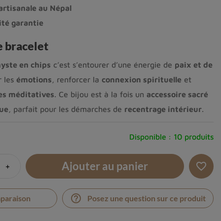
artisanale au Népal
ité garantie
e bracelet
yste en chips
c’est s’entourer d’une énergie de
paix et de
r les
émotions
, renforcer la
connexion spirituelle
et
es méditatives
. Ce bijou est à la fois un
accessoire sacré
que
, parfait pour les démarches de
recentrage intérieur
.
Disponible :
10 produits
Ajouter au panier
+
favorite_border
help_outline
mparaison
Posez une question sur ce produit