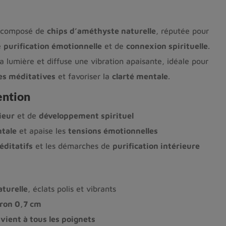
composé de
chips d’améthyste naturelle
, réputée pour
e
purification émotionnelle
et de
connexion spirituelle
.
la lumière et diffuse une vibration apaisante, idéale pour
es méditatives
et favoriser la
clarté mentale
.
ention
ieur
et de
développement spirituel
ntale
et apaise les
tensions émotionnelles
éditatifs
et les démarches de
purification intérieure
turelle
, éclats polis et vibrants
ron 0,7 cm
vient à tous les poignets