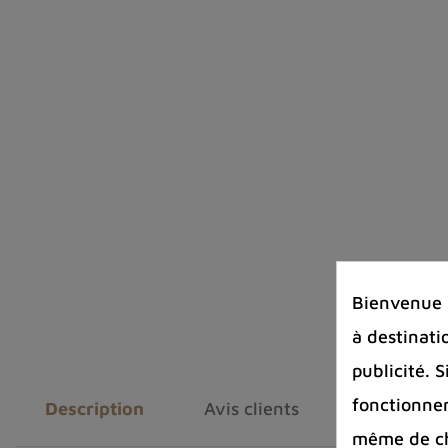
Bienvenue s
à destinati
publicité. 
fonctionnem
Description
Avis clients
même de cha