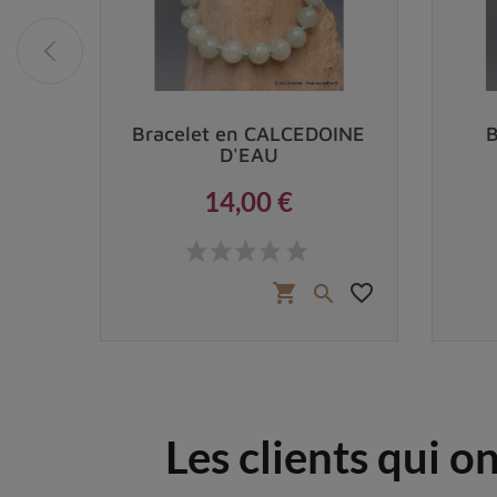
ps
Bracelet en CALCEDOINE
B
D'EAU
14,00 €
Prix
 €
favorite_border
favorite_border
shopping_cart


Les clients qui o