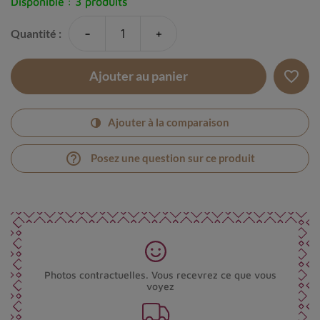
Disponible :
3 produits
-
+
Quantité :
favorite_border
Ajouter au panier
Ajouter à la comparaison
help_outline
Posez une question sur ce produit
Photos contractuelles. Vous recevrez ce que vous
voyez