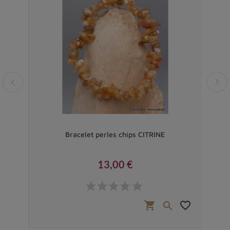
kra 3
Bracelet perles chips CITRINE
13,00 €
Prix
favorite_border
shopping_cart
favorite_border

