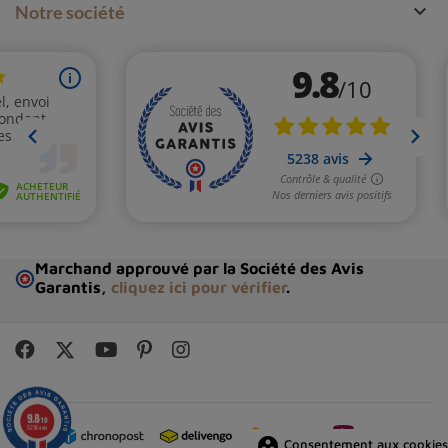

Notre société
Marchand approuvé par la Société des Avis
Garantis,
cliquez ici pour vérifier
.
9.8
/10
5238 avis
group_work
Consentement aux cookies