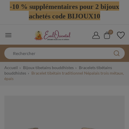
-10 % supplémentaires pour 2 bijoux
achetés code BIJOUX10
0

Accueil
Bijoux tibetains bouddhistes
Bracelets tibétains
bouddhistes
Bracelet tibétain traditionnel Népalais trois métaux,
épais