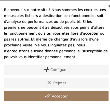
Bienvenue sur notre site ! Nous sommes les cookies, ces
minuscules fichiers à destination soit fonctionnelle, soit
d'analyse de performances ou de publicité. Si les
premiers ne peuvent être désactivés sous peine d'altérer
le fonctionnement du site, vous êtes libre d'accepter ou
pas les autres. Et même de changer d'avis lors d'une
prochaine visite. Ne vous inquiétez pas, nous
n'enregistrons aucune donnée personnelle susceptible de
pouvoir vous identifier personnellement !
tune
Configurer
clear
Rejeter
e
Bague tibétaine bouddhiste Chenrezi métal
done_all
Accepter
blanc
11,00 €