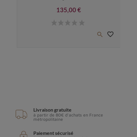
135,00 €
Prix
favorite_border
favorite_border


Livraison gratuite
à partir de 80€ d'achats en France
métropolitaine
Paiement sécurisé