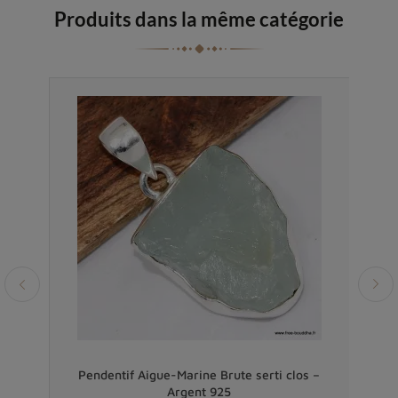
Produits dans la même catégorie
Vendu
e en
Pendentif Aigue-Marine Brute serti clos –
Pend
Argent 925