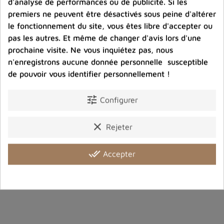
voyez
d'analyse de performances ou de publicité. Si les
premiers ne peuvent être désactivés sous peine d'altérer
le fonctionnement du site, vous êtes libre d'accepter ou
Port offert dès 80 € d’achat en France métropolitaine.
pas les autres. Et même de changer d'avis lors d'une
100 € pour la Belgique
prochaine visite. Ne vous inquiétez pas, nous
n'enregistrons aucune donnée personnelle susceptible
de pouvoir vous identifier personnellement !
Entreprise éco-responsable.
Bijoux argent fabriqués sans émission de gaz
carbonique
tune
Configurer
clear
Rejeter
Partager :
done_all
Accepter
Description
Détails du produit
Avis clients