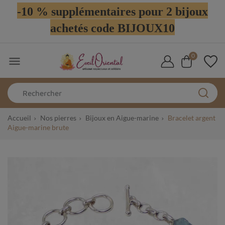
-10 % supplémentaires pour 2 bijoux
achetés code BIJOUX10
0

Accueil
Nos pierres
Bijoux en Aigue-marine
Bracelet argent
Aigue-marine brute