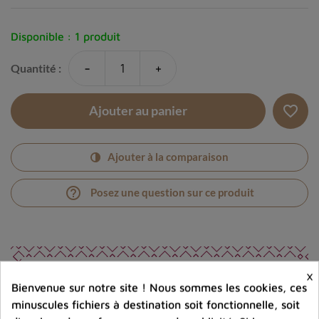
Disponible :
1 produit
-
+
Quantité :
favorite_border
Ajouter au panier
Ajouter à la comparaison
help_outline
Posez une question sur ce produit
×
Bienvenue sur notre site ! Nous sommes les cookies, ces
minuscules fichiers à destination soit fonctionnelle, soit
Photos contractuelles. Vous recevrez ce que vous