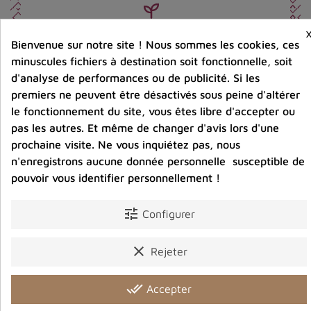
Entreprise éco-responsable.
Bijoux argent fabriqués sans émission de gaz
Bienvenue sur notre site ! Nous sommes les cookies, ces
carbonique
minuscules fichiers à destination soit fonctionnelle, soit
d'analyse de performances ou de publicité. Si les
premiers ne peuvent être désactivés sous peine d'altérer
Partager :
le fonctionnement du site, vous êtes libre d'accepter ou
pas les autres. Et même de changer d'avis lors d'une
prochaine visite. Ne vous inquiétez pas, nous
n'enregistrons aucune donnée personnelle susceptible de
Détails du produit
Avis clients
pouvoir vous identifier personnellement !
tune
Configurer
Vous aimerez aussi
clear
Rejeter
done_all
Accepter