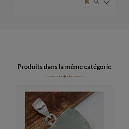
favorite_border
shopping_cart
favorite_border

Produits dans la même catégorie