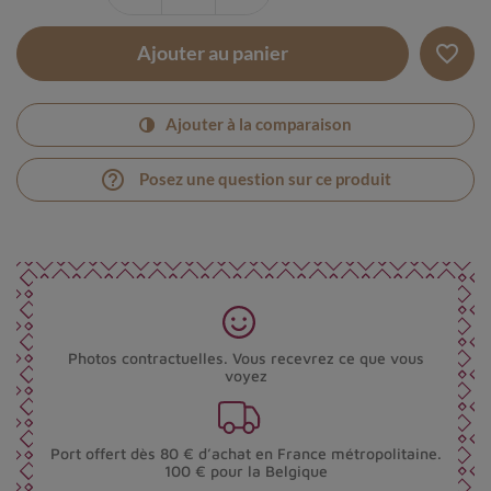
favorite_border
Ajouter au panier
Ajouter à la comparaison
help_outline
Posez une question sur ce produit
Photos contractuelles. Vous recevrez ce que vous
voyez
Port offert dès 80 € d’achat en France métropolitaine.
100 € pour la Belgique