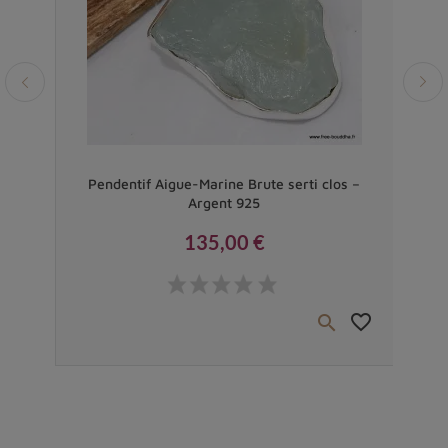
Vendu
e en
Pendentif Aigue-Marine Brute serti clos –
Pend
Argent 925
135,00 €
Prix
favorite_border
favorite_border

