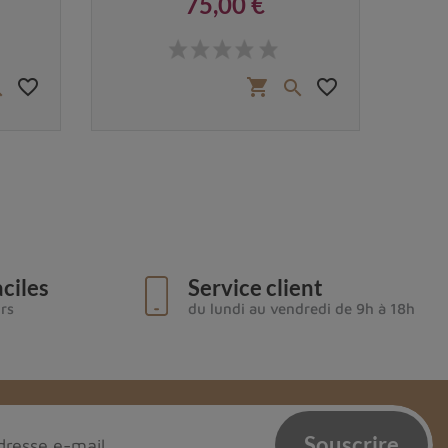
75,00 €
Prix
favorite_border
favorite_border
shopping_cart


ciles
Service client
urs
du lundi au vendredi de 9h à 18h