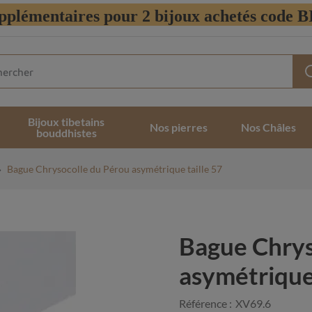
pplémentaires pour 2 bijoux achetés code
Bijoux tibetains
Nos pierres
Nos Châles
bouddhistes
Bague Chrysocolle du Pérou asymétrique taille 57
Bague Chrys
asymétrique 
Référence :
XV69.6