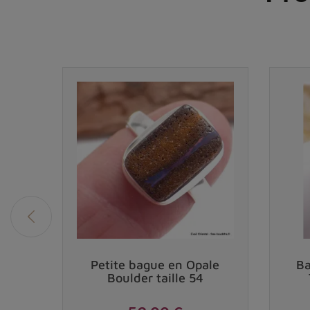
avec
Petite bague en Opale
Ba
e
Boulder taille 54