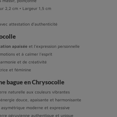
 massif, poinçonné
r 2,2 cm • Largeur 1,5 cm
vec attestation d’authenticité
ocolle
ation apaisée
et l’expression personnelle
émotions et à calmer l’esprit
harmonie et de créativité
trice et féminine
ne bague en Chrysocolle
erre naturelle aux couleurs vibrantes
 énergie douce, apaisante et harmonisante
e asymétrique moderne et expressive
erre péruvienne authentique et unique