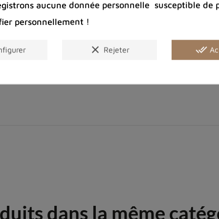
Bijoux arge
egistrons aucune donnée personnelle susceptible de 
fier personnellement !
Partager :
clear
done_all
figurer
Rejeter
Ac
duits dans la même catég