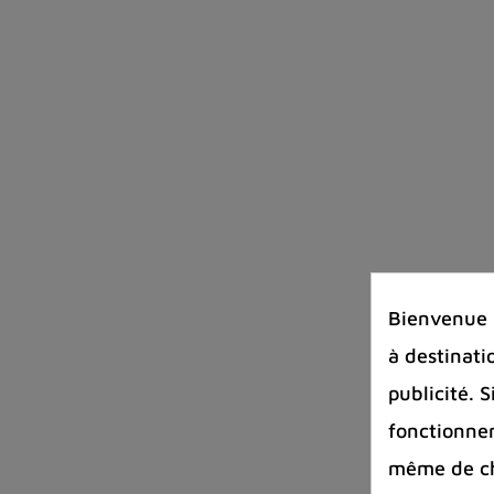
Bienvenue s
à destinati
publicité. 
fonctionnem
même de cha