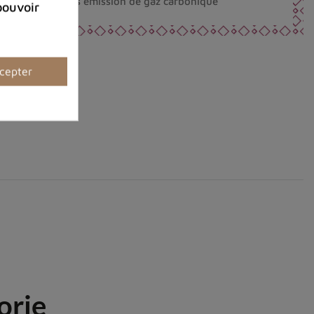
nt fabriqués sans émission de gaz carbonique
pouvoir
cepter
orie