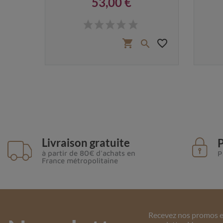
53,00 €
Prix
 €
favorite_border
favorite_border
shopping_cart


Livraison gratuite
P
à partir de 80€ d'achats en
P
France métropolitaine
Recevez nos promos et