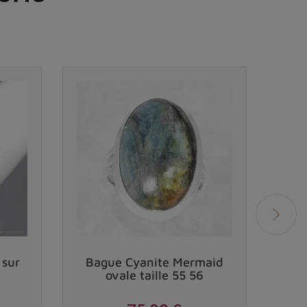
 sur
Bague Cyanite Mermaid
Bag
ovale taille 55 56
de