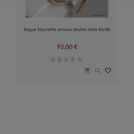
 60
Bague Staurolite anneau double taille 65/66
Ba
92,00 €
Prix
favorite_border
shopping_cart
favorite_border

