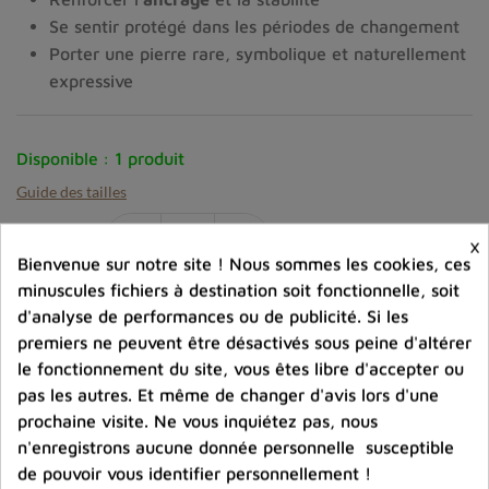
Se sentir protégé dans les périodes de changement
Porter une pierre rare, symbolique et naturellement
expressive
Disponible :
1 produit
Guide des tailles
-
+
×
Quantité :
Bienvenue sur notre site ! Nous sommes les cookies, ces
minuscules fichiers à destination soit fonctionnelle, soit
favorite_border
Ajouter au panier
d'analyse de performances ou de publicité. Si les
premiers ne peuvent être désactivés sous peine d'altérer
le fonctionnement du site, vous êtes libre d'accepter ou
Ajouter à la comparaison
pas les autres. Et même de changer d'avis lors d'une
prochaine visite. Ne vous inquiétez pas, nous
help_outline
Posez une question sur ce produit
n'enregistrons aucune donnée personnelle susceptible
de pouvoir vous identifier personnellement !