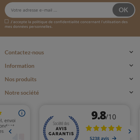
J'accepte la
politique de confidentialité
concernant l'utilisation des
mes données personnelles.

Contactez-nous

Information

Nos produits

Notre société