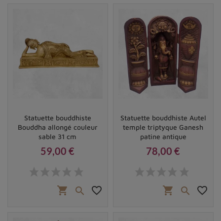
Statuette bouddhiste
Statuette bouddhiste Autel
Bouddha allongé couleur
temple triptyque Ganesh
sable 31 cm
patine antique
59,00 €
78,00 €
Prix
Prix
shopping_cart
favorite_border
shopping_cart
favorite_border

