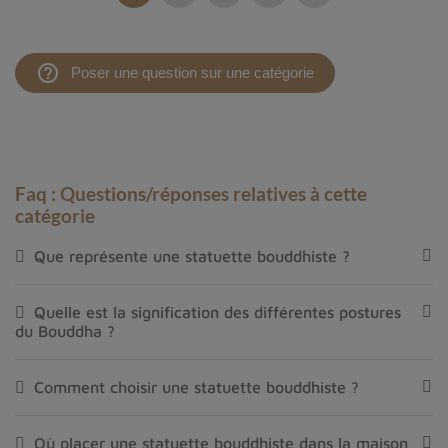
help_outline
Poser une question sur une catégorie
Faq : Questions/réponses relatives à cette
catégorie
Que représente une statuette bouddhiste ?
Quelle est la signification des différentes postures
du Bouddha ?
Comment choisir une statuette bouddhiste ?
Où placer une statuette bouddhiste dans la maison