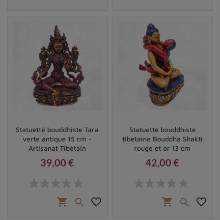
Statuette bouddhiste Tara
Statuette bouddhiste
verte antique 15 cm -
tibetaine Bouddha Shakti
Artisanat Tibétain
rouge et or 13 cm
39,00 €
42,00 €
Prix
Prix
shopping_cart
favorite_border
shopping_cart
favorite_border

