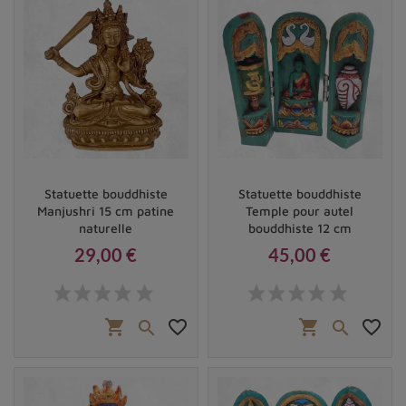
Statuette bouddhiste
Statuette bouddhiste
Manjushri 15 cm patine
Temple pour autel
naturelle
bouddhiste 12 cm
29,00 €
45,00 €
Prix
Prix
shopping_cart
favorite_border
shopping_cart
favorite_border

