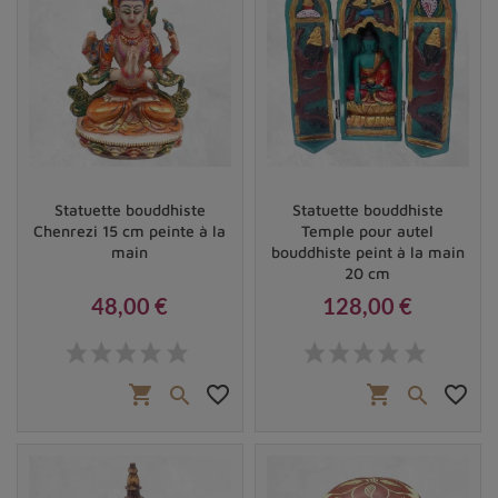
Statuette bouddhiste
Statuette bouddhiste
Chenrezi 15 cm peinte à la
Temple pour autel
main
bouddhiste peint à la main
20 cm
48,00 €
128,00 €
Prix
Prix
shopping_cart
favorite_border
shopping_cart
favorite_border

