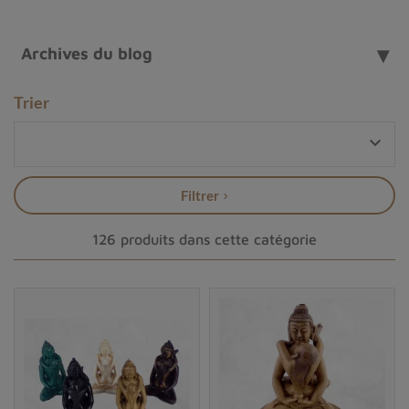
dans la pratique méditative ou rituelle.
Bouddha Shakyamuni – L’éveil originel
Archives du blog
Bouddha Shakyamuni
, figure centrale du bouddhisme,
incarne la
sagesse universelle
et la
libération de la
Trier
souffrance
. Représenté assis en méditation, les mains
en
mudra de l’enseignement
, il invite à la

contemplation intérieure
et à la
transmission du
Dharma
..
Placer sa statue sur un autel favorise la clarté
Filtrer
mentale et l’ancrage spirituel.
Tara verte – Compassion active et protection
126 produits dans cette catégorie
Tara verte
est la
mère de tous les Bouddhas
,
protectrice des êtres et guide dans les moments de peur
ou de transition. Sa posture dynamique, une jambe
déployée, symbolise l’
action compatissante
. Elle est
souvent invoquée pour la
guérison émotionnelle
et la
protection énergétique
.
Sa présence sur un autel
renforce la bienveillance et la sécurité vibratoire.