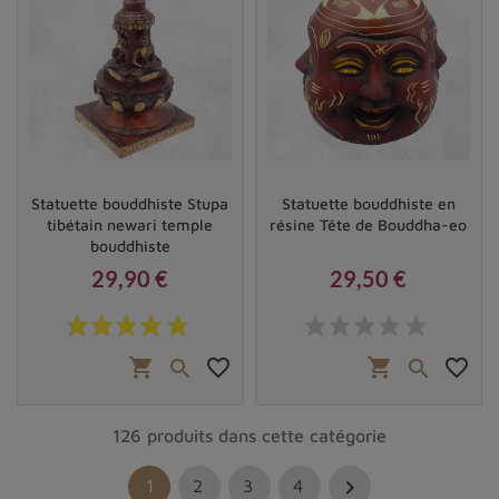
Statuette bouddhiste Stupa
Statuette bouddhiste en
tibétain newari temple
résine Tête de Bouddha-eo
bouddhiste
29,90 €
29,50 €
Prix
Prix
shopping_cart
favorite_border
shopping_cart
favorite_border


126 produits dans cette catégorie

1
2
3
4