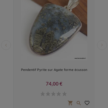
 AAA
Pendentif Pyrite sur Agate forme écusson
Pend
74,00 €
Prix
favorite_border
shopping_cart
favorite_border

