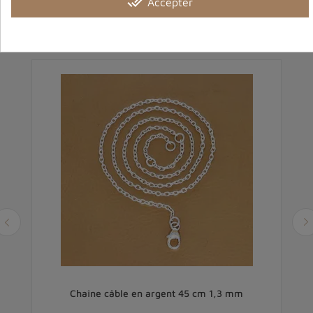
done_all
Accepter
Vous aimerez aussi
cm
Chaîne câble en argent 45 cm 1,3 mm