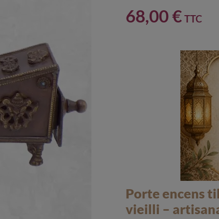
68,00 €
TTC
Porte encens ti
vieilli – artisa