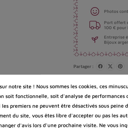
Photos cont
Port offert 
100 € pour 
Entreprise 
Bijoux arge
Partager :
ur notre site ! Nous sommes les cookies, ces minuscul
on soit fonctionnelle, soit d'analyse de performances 
Si les premiers ne peuvent être désactivés sous peine d
ent du site, vous êtes libre d'accepter ou pas les aut
nger d'avis lors d'une prochaine visite. Ne vous inq
isanale. On peut insérer simultanément 3 bâtons d'ence