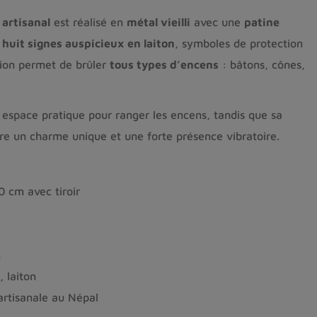
 artisanal
est réalisé en
métal vieilli
avec une
patine
s
huit signes auspicieux en laiton
, symboles de protection
tion permet de brûler
tous types d’encens
: bâtons, cônes,
 espace pratique pour ranger les encens, tandis que sa
ère un charme unique et une forte présence vibratoire.
0 cm avec tiroir
g
, laiton
artisanale au Népal