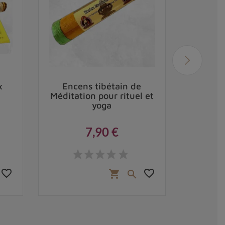
x
Encens tibétain de
Ence
Méditation pour rituel et
purif
yoga
7,90 €
Prix
favorite_border
favorite_border
shopping_cart
