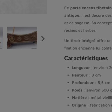
Ce
porte encens tibétain
antique
. Il est décoré de
et de sagesse. Sa concep
résines et herbes.

Un
tiroir intégré
offre un
finition ancienne lui conf
Caractéristiques
Longueur
: environ 2
Hauteur
: 8 cm
Profondeur
: 5,5 cm
Poids
: environ 500 
Matière
: métal vieilli
Origine
: fabrication 