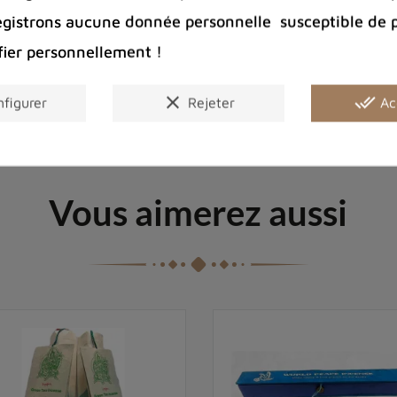
egistrons aucune donnée personnelle susceptible de 
fier personnellement !
clear
done_all
figurer
Rejeter
Ac
Vous aimerez aussi