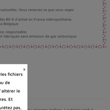
ractuelles. Vous recevrez ce que vous voyez
dès 80 € d’achat en France métropolitaine.
la Belgique
éco-responsable.
nt fabriqués sans émission de gaz carbonique
×
es fichiers
ou de
'altérer le
res. Et
uiétez pas,
ns tibétain ou encens indien. Le tiroir sert à