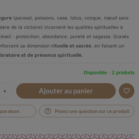
ugure
(parasol, poissons, vase, lotus, conque, nœud sans
re de la victoire) incarnent les qualités spirituelles à
l’éveil : protection, abondance, pureté et sagesse. Gravés
renforcent sa dimension
rituelle et sacrée
, en faisant un
bratoire et de présence spirituelle
.
Disponible :
2 produits
Ajouter au panier
+
favorite_border
help_outline
mparaison
Posez une question sur ce produit