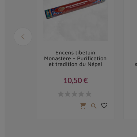
 poudre
Encens tibétain
he -
Monastère – Purification
ituels
et tradition du Népal
10,50 €
Prix
,50 €
favorite_border
favorite_border
shopping_cart

