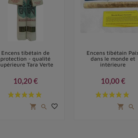
Encens tibétain de
Encens tibétain Pai
protection - qualité
dans le monde et
supérieure Tara Verte
intérieure
10,20 €
10,00 €
Prix
Prix
favorite_border
shopping_cart
shopping_cart

