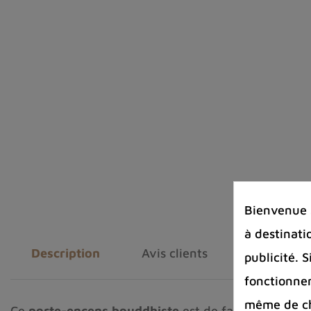
Bienvenue s
à destinati
Description
Avis clients
publicité. 
fonctionnem
même de cha
Ce
porte-encens bouddhiste
est de fabrication art