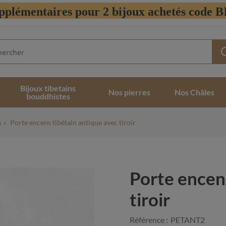
pplémentaires pour 2 bijoux achetés code
Bijoux tibetains
Nos pierres
Nos Châles
bouddhistes
s
Porte encens tibétain antique avec tiroir
Porte encens
tiroir
Référence :
PETANT2