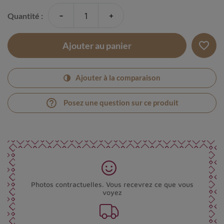
-
+
Quantité :
favorite_border
Ajouter au panier
Ajouter à la comparaison
help_outline
Posez une question sur ce produit
Photos contractuelles. Vous recevrez ce que vous
voyez