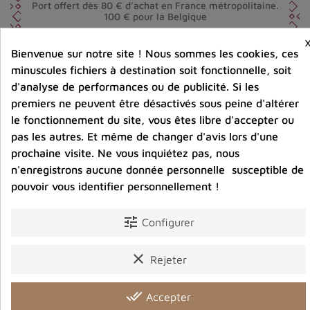
Port offert dès 80 € d’achat en France métropolitaine.
100 € pour la Belgique
Bienvenue sur notre site ! Nous sommes les cookies, ces
Entreprise éco-responsable.
minuscules fichiers à destination soit fonctionnelle, soit
Bijoux argent fabriqués sans émission de gaz
carbonique
d'analyse de performances ou de publicité. Si les
premiers ne peuvent être désactivés sous peine d'altérer
le fonctionnement du site, vous êtes libre d'accepter ou
pas les autres. Et même de changer d'avis lors d'une
Partager :
prochaine visite. Ne vous inquiétez pas, nous
n'enregistrons aucune donnée personnelle susceptible de
pouvoir vous identifier personnellement !
Détails du produit
Avis clients
tune
Configurer
clear
Rejeter
Vous aimerez aussi
done_all
Accepter