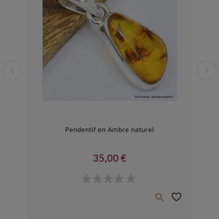
Vendu
Pendentif en Ambre naturel
35,00 €
Prix
favorite_border
favorite_border

