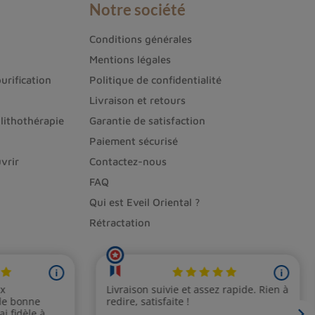
Notre société
Conditions générales
Mentions légales
urification
Politique de confidentialité
Livraison et retours
de la journée.
lithothérapie
Garantie de satisfaction
Paiement sécurisé
ité et apporter une ambiance apaisante.
vrir
Contactez-nous
FAQ
ropriétés énergétiques intéressantes en
Qui est Eveil Oriental ?
on de bijoux et d'objets décoratifs.
Rétractation