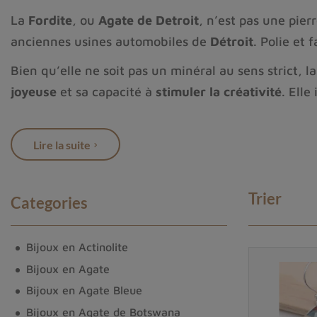
La
Fordite
, ou
Agate de Detroit
, n’est pas une pie
anciennes usines automobiles de
Détroit
. Polie et 
Bien qu’elle ne soit pas un minéral au sens strict, l
joyeuse
et sa capacité à
stimuler la créativité
. Elle
Portée en
bague
,
bracelet
ou
pendentif
, elle devi
Lire la suite
Découvrez notre collection de
bijoux en Fordite
, o
Trier
Categories
Bijoux en Actinolite
Bijoux en Agate
Bijoux en Agate Bleue
Bijoux en Agate de Botswana