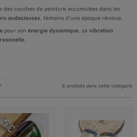
e des couches de peinture accumulées dans les
urs audacieuses
, témoins d’une époque révolue.
e
pour son
énergie dynamique
, sa
vibration
rsonnelle
.
é
et
émotionnellement puissant
.
t dans des créations uniques.

6 produits dans cette catégorie