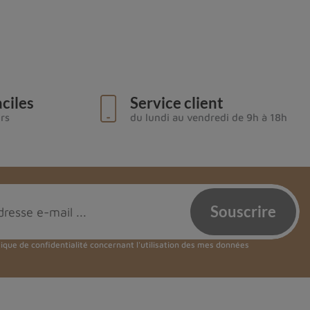
ras. Les différentes couches de couleurs qui la
énergie vitale dans le corps.
ciles
Service client
urs
du lundi au vendredi de 9h à 18h
aillant avec cette pierre, vous pourrez développer
es vous encouragent à exprimer votre personnalité
tique de confidentialité
concernant l'utilisation des mes données
s tensions accumulés, vous offrant un sentiment de