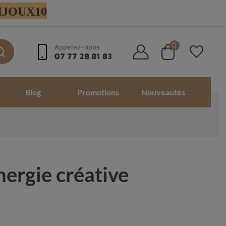
 BIJOUX10
0
Appelez-nous
07 77 28 81 83
Blog
Promotions
Nouveautés
nergie créative