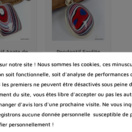
 durcie ont été redécouverts et revalorisés par des ar
 été surnommés
"fordite"
en référence à la célèbre co
.
e résine époxy ou de résine polyester thermoscell
if Agate de
Pendentif Fordite
 rouge noir
Agate Detroïte oval
ntes couches de couleurs sont le résultat des diverses
rouge bleu
ur notre site ! Nous sommes les cookies, ces minuscul
,00 €
80,00 €
on soit fonctionnelle, soit d'analyse de performances 
s autres pierres, par des lapidaires expérimentés.
Prix
Prix
Si les premiers ne peuvent être désactivés sous peine d
e
ent du site, vous êtes libre d'accepter ou pas les aut
favorite_border
favorite_border
shopping_cart
shopping_cart


 selon les couches de peinture et les techniques utili
nger d'avis lors d'une prochaine visite. Ne vous inq
 épaisseurs. On peut y voir des motifs circulaires, de
egistrons aucune donnée personnelle susceptible de 
dite un aspect unique et fascinant.
ns cette catégorie
fier personnellement !
thothérapie