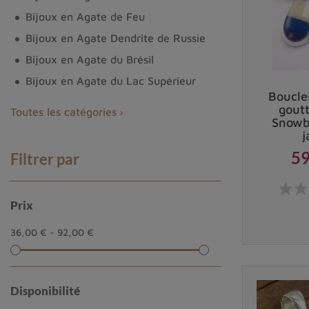
Bijoux en Agate de Feu
Bijoux en Agate Dendrite de Russie
Bijoux en Agate du Brésil
Bijoux en Agate du Lac Supérieur
Boucles
Origine de la fordite de Détroit
goutt
Toutes les catégories
Snowb
j
La
fordite de Détroit
doit son nom à la ville de Détr
59
Filtrer par
d'un processus de fabrication industriel lié à l'indu
américaine.
Prix
L'histoire de la fordite et son lien av
36,00 € - 92,00 €
Au milieu du XXe siècle, les usines automobiles de
mesure que les voitures étaient peintes, les couche
fil du temps, ces couches superposées ont formé des b
Disponibilité