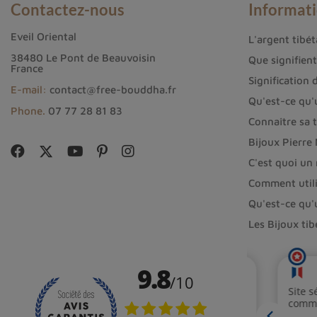
Contactez-nous
Informat
calme et de sérénité au quotidien.
Eveil Oriental
L'argent tibéta
Comment utiliser la fordite en lithot
38480 Le Pont de Beauvoisin
Que signifien
France
Signification 
Il existe plusieurs façons d'utiliser la fordite en lit
E-mail:
contact@free-bouddha.fr
Qu'est-ce qu'
Porter un bijou en fordite
(collier, bracelet, pe
Phone.
07 77 28 81 83
Connaître sa t
Méditer avec un morceau de fordite dans les ma
Bijoux Pierre
Placer un morceau de fordite dans votre environ
C'est quoi un
Comment utili
En conclusion, la
fordite de Détroit
est une
pierre 
Qu'est-ce qu'
lithothérapie. Ses motifs colorés et complexes en fo
Les Bijoux ti