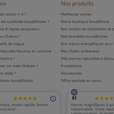
ion
Nos produits
in existe-t-il ?
Meilleures ventes
hérapie
t les symboles bouddhistes ?
Notre boutique bouddhiste
des 8 signes auspicieux
Nos encens de méditation et p
hothérapie pour profiter de ses bienfaits :
un Chakra ?
Nos bracelets bouddhistes
ndentif...) pour bénéficier de son énergie tout au long 
aille de bague
Nos bijoux énergétiques pour 
ins ou en le plaçant sur les chakras concernés.
 Naturelle Neutres en carbone
Nos châles artisanaux
nement de travail ou de vie pour stimuler la créativ
 mantra ?
350 pierres naturelles à décou
ser un mala tibétain ?
Promotions
atypique aux origines industrielles
qui possède des p
un mala ?
Nouveautés
nt également un matériau très apprécié pour la créati
bétains bouddhistes
Offre spéciale en cours