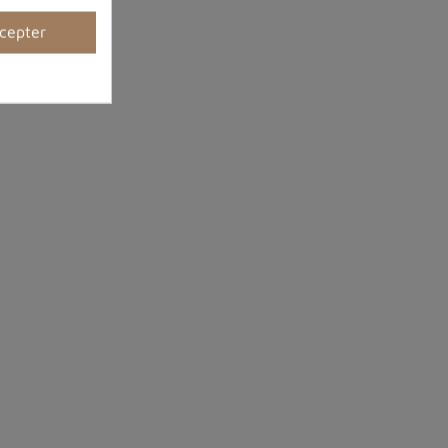
cepter
ues
intéressantes en lithothérapie, du fait des
reux avantages sur le plan émotionnel, mental et