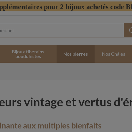
pplémentaires pour 2 bijoux achetés code
Bijoux tibetains
Nos pierres
Nos Châles
bouddhistes
eurs vintage et vertus d'é
cinante aux multiples bienfaits