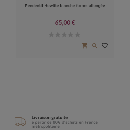
t 925
Pendentif Howlite blanche forme allongée
65,00 €
Prix
favorite_border
shopping_cart
favorite_border


Livraison gratuite
à partir de 80€ d'achats en France
métropolitaine