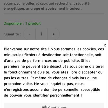
accompagne celles et ceux qui recherchent
sécurité
énergétique
,
ancrage
et
apaisement intérieur
.
Disponible :
1 produit
-
+
Quantité :
×
favorite_border
Ajouter au panier
Bienvenue sur notre site ! Nous sommes les cookies, ces
minuscules fichiers à destination soit fonctionnelle, soit
d'analyse de performances ou de publicité. Si les
Ajouter à la comparaison
premiers ne peuvent être désactivés sous peine d'altérer
le fonctionnement du site, vous êtes libre d'accepter ou
help_outline
Posez une question sur ce produit
pas les autres. Et même de changer d'avis lors d'une
prochaine visite. Ne vous inquiétez pas, nous
n'enregistrons aucune donnée personnelle susceptible
de pouvoir vous identifier personnellement !
tune
Configurer